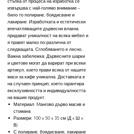
стъпка от процеса на изработка се
извършва с най-голямо внимание –
било то полиране, боядисване и
лакиране. Изработката и естетически
впечатляващите дървесни влакна
придават уникалност на всяка мебел и
я правят малко по-различна от
следващата. Сглобяването е лесно.
Важна забележка: Дървесните шарки
и цветове могат да варират при всеки
артикул, което прави всяка от нашите
маси за кафе уникална. Доставката е
на случаен принцип, което гарантира
ексклузивността и индивидуалността
на вашия продукт.
Материал: Mангово дърво масив и
стомана
Размери: 100 x 50 x 35 см (Д x Ш x
В)
С полиране, боядисване, лакиране