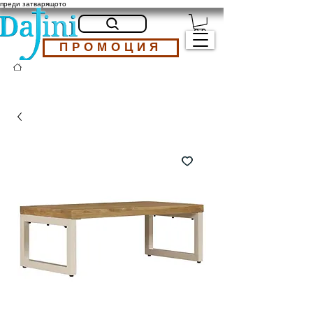
преди затварящото
ПРОМОЦИЯ