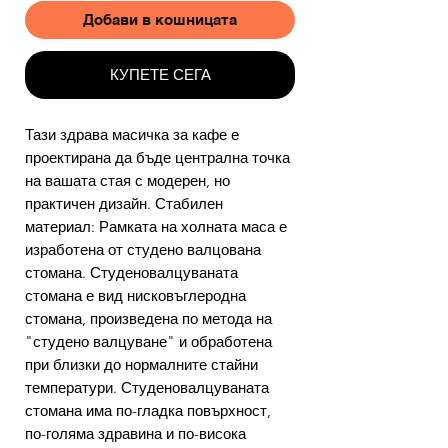
Добави в кошницата
КУПЕТЕ СЕГА
Тази здрава масичка за кафе е
проектирана да бъде централна точка
на вашата стая с модерен, но
практичен дизайн. Стабилен
материал: Рамката на холната маса е
изработена от студено валцована
стомана. Студеновалцуваната
стомана е вид нисковъглеродна
стомана, произведена по метода на
"студено валцуване" и обработена
при близки до нормалните стайни
температури. Студеновалцуваната
стомана има по-гладка повърхност,
по-голяма здравина и по-висока