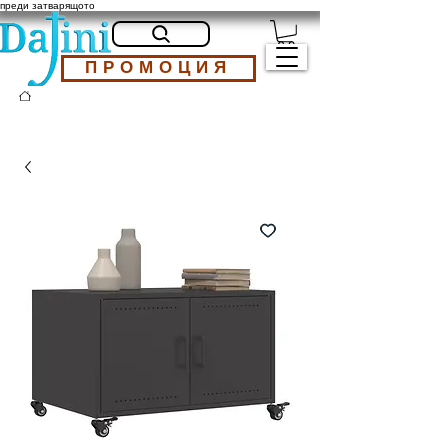
преди затварящото
ПРОМОЦИЯ