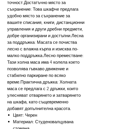
точност.Достатъчно място за
съхранение: Това шкафче предлага
удобно място за съхранение за
вашите списания, книги, дистанционни
управления и други дребни предмети,
добре организирани и достъпни.Лесна
за поддръжка: Масата се почиства
лесно с влажна кърпа и изисква по-
малко поддръжка.Лесно преместване:
Тази холна маса има 4 колела което
позволява гъвкаво движение и
стабилно паркиране по всяко
време.Практична дръжка: Холната
маса се предлага с 2 дръжки, които
улесняват отварянето и затварянето
на шкафа, като същевременно
добавят допълнителна красота.
Цвят: Черен
Материал: Студеновалцувана
стомана