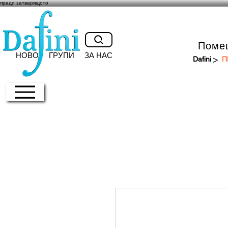
преди затварящото
Поме
НОВО
ГРУПИ
ЗА НАС
>
Dafini
П