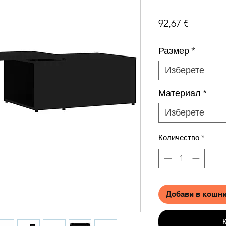
Цена
92,67 €
Размер
*
Изберете
Материал
*
Изберете
Количество
*
Добави в кошн