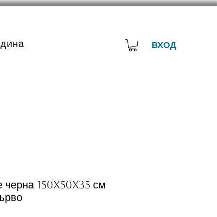
адина
ВХОД
е черна 150x50x35 см
ърво