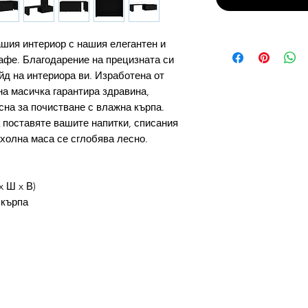
шия интериор с нашия елегантен и
афе. Благодарение на прецизната си
йд на интериора ви. Изработена от
на масичка гарантира здравина,
сна за почистване с влажна кърпа.
 поставяте вашите напитки, списания
 холна маса се сглобява лесно.
x Ш x В)
 кърпа