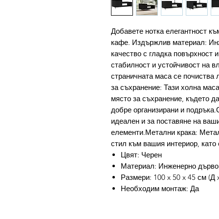
Добавете нотка елегантност къ
кафе. Издържлив материал: Ин
качество с гладка повърхност и
стабилност и устойчивост на в
страничната маса се почиства 
за съхранение: Тази холна маса
място за съхранение, където 
добре организирани и подръка.
идеален и за поставяне на ваши
елементи.Метални крака: Метал
стил към вашия интериор, като
Цвят: Черен
Материал: Инженерно дърво
Размери: 100 x 50 x 45 см (Д 
Необходим монтаж: Да