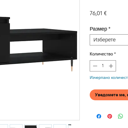
Цена
76,01 €
Размер
*
Изберете
Количество
*
Изчерпано количест
Уведомете ме, 