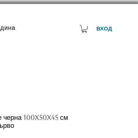
адина
ВХОД
е черна 100x50x45 см
ърво