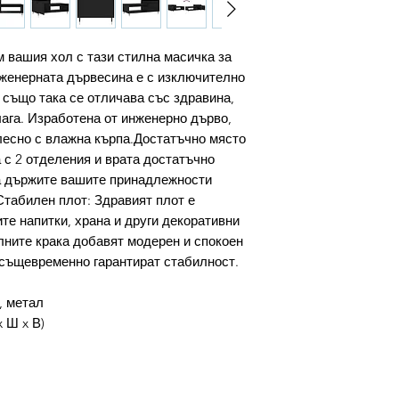
м вашия хол с тази стилна масичка за
женерната дървесина е с изключително
 също така се отличава със здравина,
лага. Изработена от инженерно дърво,
лесно с влажна кърпа.Достатъчно място
 с 2 отделения и врата достатъчно
да държите вашите принадлежности
Стабилен плот: Здравият плот е
те напитки, храна и други декоративни
ните крака добавят модерен и спокоен
 същевременно гарантират стабилност.
, метал
x Ш x В)