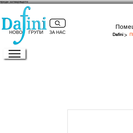
преди затварящото
Поме
НОВО
ГРУПИ
ЗА НАС
>
Dafini
П