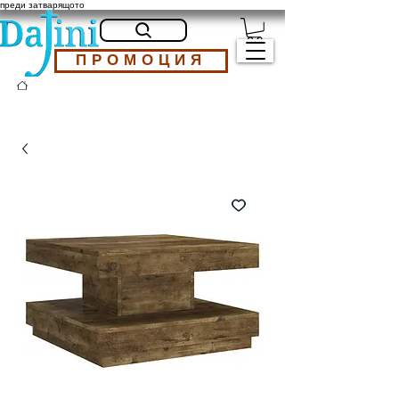
преди затварящото
ПРОМОЦИЯ