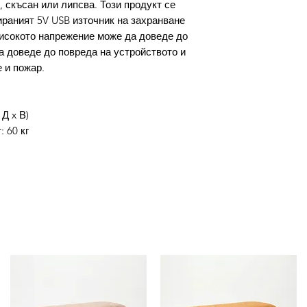
, скъсан или липсва. Този продукт се
ираният 5V USB източник на захранване
високото напрежение може да доведе до
а доведе до повреда на устройството и
 и пожар.
 Д x В)
 60 кг