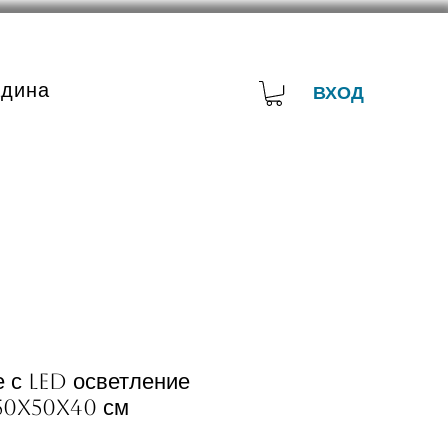
адина
ВХОД
е с LED осветление
50x50x40 см