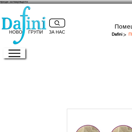
преди затварящото
Поме
НОВО
ГРУПИ
ЗА НАС
>
Dafini
П