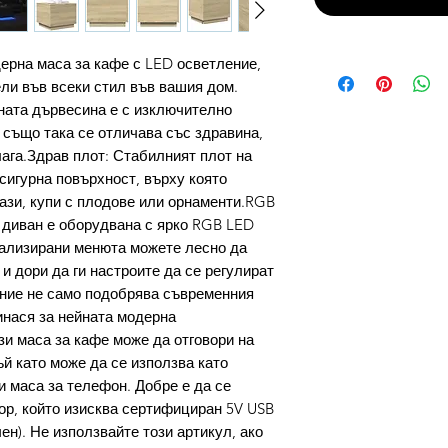
дерна маса за кафе с LED осветление,
ели във всеки стил във вашия дом.
ата дървесина е с изключително
 също така се отличава със здравина,
лага.Здрав плот: Стабилният плот на
сигурна повърхност, върху която
вази, купи с плодове или орнаменти.RGB
 диван е оборудвана с ярко RGB LED
нализирани менюта можете лесно да
и дори да ги настроите да се регулират
ение не само подобрява съвременния
инася за нейната модерна
зи маса за кафе може да отговори на
й като може да се използва като
и маса за телефон. Добре е да се
ор, който изисква сертифициран 5V USB
ен). Не използвайте този артикул, ако