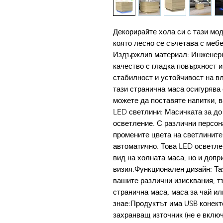
Декорирайте хола си с тази мо
която лесно се съчетава с меб
Издържлив материал: Инженерн
качество с гладка повърхност и
стабилност и устойчивост на в
тази странична маса осигурява 
можете да поставяте напитки, 
LED светлини: Масичката за до
осветление. С различни персо
промените цвета на светлините 
автоматично. Това LED осветл
вид на холната маса, но и допр
визия.Функционален дизайн: Та
вашите различни изисквания, тъ
странична маса, маса за чай ил
знае:Продуктът има USB конект
захранващ източник (не е включ