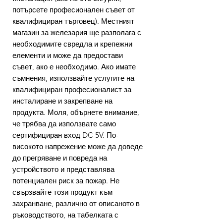
потърсете професионален съвет от
квалифициран търговец). Местният
магазин за железария ще разполага с
необходимите свредла и крепежни
елементи и може да предостави
съвет, ако е необходимо. Ако имате
съмнения, използвайте услугите на
квалифициран професионалист за
инсталиране и закрепване на
продукта. Моля, обърнете внимание,
че трябва да използвате само
сертифициран вход DC 5V. По-
високото напрежение може да доведе
до прегряване и повреда на
устройството и представлява
потенциален риск за пожар. Не
свързвайте този продукт към
захранване, различно от описаното в
ръководството, на табелката с