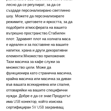
лесно да се регулират, за да се
създаде персонализирано светлинно
шоу. Можете да персонализирате
режимите, цветовете и яркостта, за да
подобрите атмосферата на вашето
вътрешно пространство.Стабилен
плот: Здравият плот на холната маса
е идеален и за поставяне на вашите
напитки, храна и други декоративни
елементи.Множество приложения:
Тази масичка за кафе служи за
множество цели. Може да
функционира като странична масичка,
крайна масичка или масичка за диван
във вашата всекидневна или спалня,
отговаряйки на вашите специфични
нужди. Добре е да се знае:Продуктът
има USB конектор, който изисква
сертифициран 5V USB захранващ