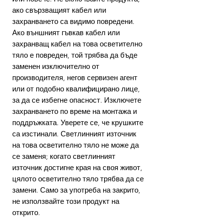
ако свързващият кабел или
захранването са видимо повредени.
Ако външният гъвкав кабел или
захранващ кабел на това осветително
тяло е повреден, той трябва да бъде
заменен изключително от
производителя, негов сервизен агент
или от подобно квалифицирано лице,
за да се избегне опасност. Изключете
захранването по време на монтажа и
поддръжката. Уверете се, че крушките
са изстинали. Светлинният източник
на това осветително тяло не може да
се заменя; когато светлинният
източник достигне края на своя живот,
цялото осветително тяло трябва да се
замени. Само за употреба на закрито,
не използвайте този продукт на
открито.