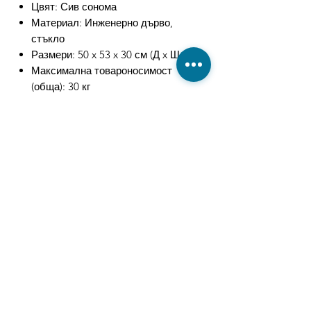
Цвят: Сив сонома
Материал: Инженерно дърво,
стъкло
Размери: 50 x 53 x 30 см (Д x Ш x В)
Максимална товароносимост
(обща): 30 кг
Максимална товароносимост
(огледален плот): 5 кг
Максимална товароносимост
(ламинат): 20 кг
С LED светлини
Необходим е монтаж
Свързани
продукти