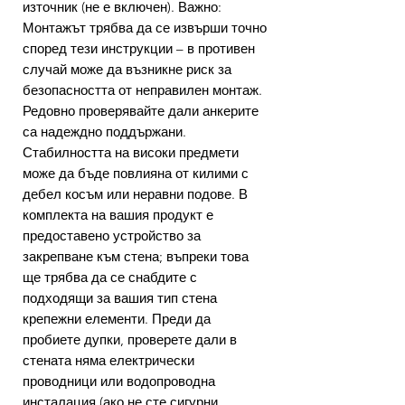
източник (не е включен). Важно:
Монтажът трябва да се извърши точно
според тези инструкции – в противен
случай може да възникне риск за
безопасността от неправилен монтаж.
Редовно проверявайте дали анкерите
са надеждно поддържани.
Стабилността на високи предмети
може да бъде повлияна от килими с
дебел косъм или неравни подове. В
комплекта на вашия продукт е
предоставено устройство за
закрепване към стена; въпреки това
ще трябва да се снабдите с
подходящи за вашия тип стена
крепежни елементи. Преди да
пробиете дупки, проверете дали в
стената няма електрически
проводници или водопроводна
инсталация (ако не сте сигурни,