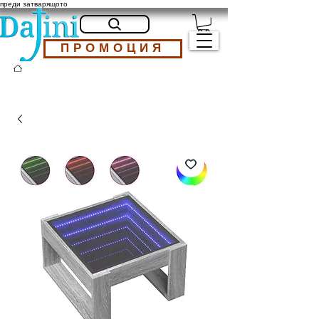
преди затварящото
ПРОМОЦИЯ