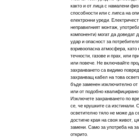
както и от лица с намалени фи
способности или с липса на опи
електронни уреди. Електричест
неправилният монтаж, употреба
компоненти) могат да доведат д
удар и опасност за потребителя
взривоопасна атмосфера, като 
течности, газове и прах, или п
или повече. Не включвайте про
захранването са видимо повред
захранващ кабел на това освет
бъде заменен изключително от 
или от подобно квалифицирано л
Изключете захранването по вре
се, че крушките са изстинали. 
осветително тяло не може да се
достигне края на своя живот, ц
замени. Само за употреба на за
открито.