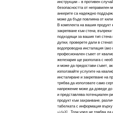
инструкции – в противен случай
безопасността от неправилен м
анкерите са надеждно поддърж
може да бъде повлияна от кили
В комплекта на вашия продукт 
закрепване към стена; въпреки 
подходящи за вашия тип стена 
дупки, проверете дали в стена
водопроводна инсталация (ако н
професионален съвет от квалиф
железария ще разполага с нео
и може да предостави съвет, а
използвайте услугите на квал
инсталиране и закрепване на п
трябва да използвате само сер
напрежение може да доведе до 
и представлява потенциален ри
продукт към захранване, различ
табелката с информация върху 
vidaXL. Този уред не трябва да 