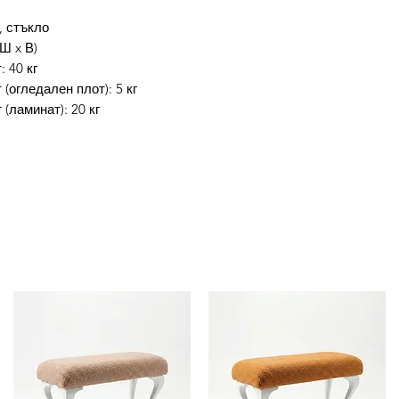
, стъкло
 Ш x В)
 40 кг
огледален плот): 5 кг
(ламинат): 20 кг