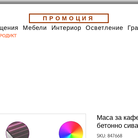
ПРОМОЦИЯ
щения
Мебели
Интериор
Осветление
Гр
РОДУКТ
Маса за каф
бетонно сив
SKU: 847668