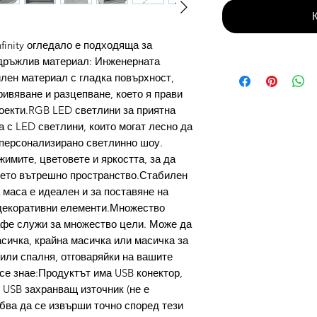
finity огледало е подходяща за
здръжлив материал: Инженерната
лен материал с гладка повърхност,
кривяване и разцепване, което я прави
оекти.RGB LED светлини за приятна
 с LED светлини, които могат лесно да
е персонализирано светлинно шоу.
имите, цветовете и яркостта, за да
ето вътрешно пространство.Стабилен
 маса е идеален и за поставяне на
 декоративни елементи.Множество
афе служи за множество цели. Може да
сичка, крайна масичка или масичка за
или спалня, отговаряйки на вашите
се знае:Продуктът има USB конектор,
 USB захранващ източник (не е
бва да се извърши точно според тези