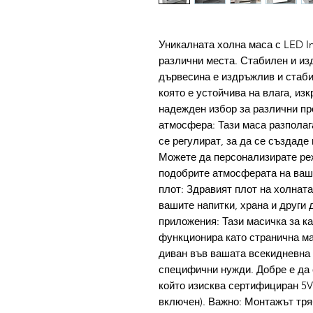
Уникалната холна маса с LED In
различни места. Стабилен и и
дървесина е издръжлив и стаби
която е устойчива на влага, из
надежден избор за различни пр
атмосфера: Тази маса разполага
се регулират, за да се създад
Можете да персонализирате реж
подобрите атмосферата на ваш
плот: Здравият плот на холната
вашите напитки, храна и други
приложения: Тази масичка за к
функционира като странична ма
диван във вашата всекидневна 
специфични нужди. Добре е да 
който изисква сертифициран 5V
включен). Важно: Монтажът тря