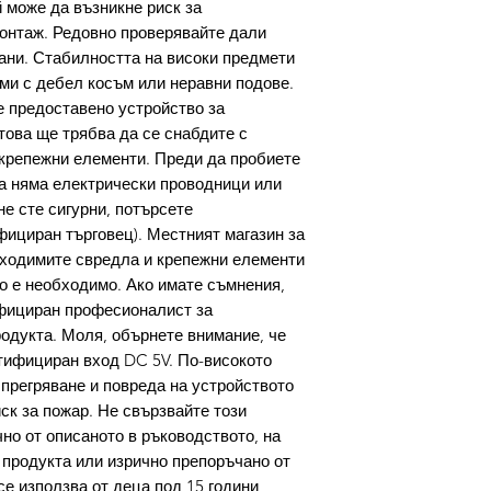
 може да възникне риск за
онтаж. Редовно проверявайте дали
ани. Стабилността на високи предмети
ми с дебел косъм или неравни подове.
е предоставено устройство за
това ще трябва да се снабдите с
крепежни елементи. Преди да пробиете
та няма електрически проводници или
е сте сигурни, потърсете
ициран търговец). Местният магазин за
бходимите свредла и крепежни елементи
ко е необходимо. Ако имате съмнения,
ифициран професионалист за
родукта. Моля, обърнете внимание, че
тифициран вход DC 5V. По-високото
прегряване и повреда на устройството
ск за пожар. Не свързвайте този
но от описаното в ръководството, на
продукта или изрично препоръчано от
се използва от деца под 15 години,