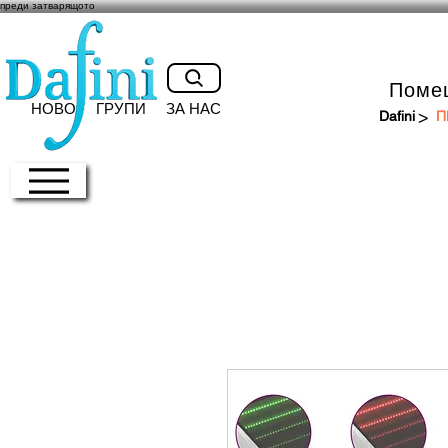
преди затварящото
Поме
НОВО
ГРУПИ
ЗА НАС
>
Dafini
П