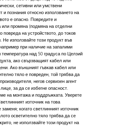
зически, сетивни или умствени
т и познания относно използването на
вото е опасно. Повредите и
 или промяна (подмяна на отделни
о повреда на устройството, до токов
. Не използвайте този продукт във
например при наличие на запалими
ри температура над 50 градуса по Целзий
дукта, ако свързващият кабел или
ени. Ако външният гъвкав кабел или
ително тяло е повреден, той трябва да
производителя, негов сервизен агент
ице, за да се избегне опасност.
ме на монтажа и поддръжката. Уверете
Светлинният източник на това
 заменя; когато светлинният източник
ялото осветително тяло трябва да се
крито, не използвайте този продукт на