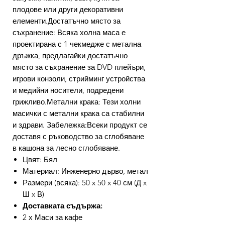
плодове или други декоративни
елементи.Достатъчно място за
съхранение: Всяка холна маса е
проектирана с 1 чекмедже с метална
дръжка, предлагайки достатъчно
място за съхранение за DVD плейъри,
игрови конзоли, стрийминг устройства
и медийни носители, подредени
грижливо.Метални крака: Тези холни
масички с метални крака са стабилни
и здрави. Забележка:Всеки продукт се
доставя с ръководство за сглобяване
в кашона за лесно сглобяване.
Цвят: Бял
Материал: Инженерно дърво, метал
Размери (всяка): 50 x 50 x 40 см (Д x
Ш x В)
Доставката съдържа:
2 х Маси за кафе