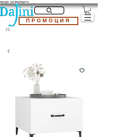
преди затварящото
ПРОМОЦИЯ