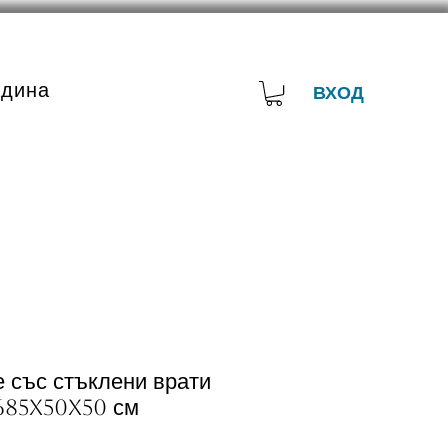
адина
ВХОД
 със стъклени врати
685x50x50 см