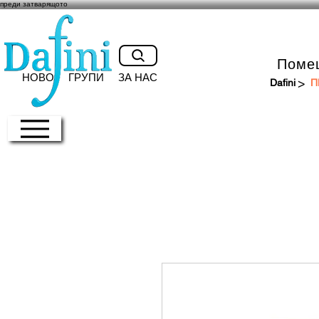
преди затварящото
Поме
НОВО
ГРУПИ
ЗА НАС
>
Dafini
П