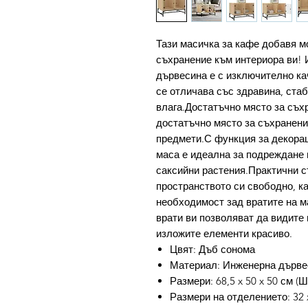
Тази масичка за кафе добавя мо
съхранение към интериора ви!
дървесина е с изключително ка
се отличава със здравина, ста
влага.Достатъчно място за съх
достатъчно място за съхранени
предмети.С функция за декорац
маса е идеална за подреждане 
саксийни растения.Практични 
пространството си свободно, к
необходимост зад вратите на м
врати ви позволяват да видите
изложите елементи красиво.
Цвят: Дъб сонома
Материал: Инженерна дървес
Размери: 68,5 x 50 x 50 см (Ш
Размери на отделението: 32 x 