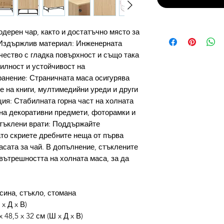
дерен чар, както и достатъчно място за
 Издържлив материал: Инженерната
чество с гладка повърхност и също така
билност и устойчивост на
ранение: Страничната маса осигурява
е на книги, мултимедийни уреди и други
ия: Стабилната горна част на холната
на декоративни предмети, фоторамки и
стъклени врати: Поддържайте
ато скриете дребните неща от първа
асата за чай. В допълнение, стъклените
 вътрешността на холната маса, за да
ина, стъкло, стомана
 x Д x В)
48,5 x 32 см (Ш x Д x В)