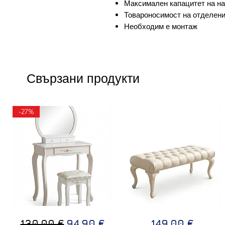
Максимален капацитет на нат
Товароносимост на отделение
Необходим е монтаж
Свързани продукти
-27%
ТОАЛЕТКА
Дизайнерска
Бърз преглед
Бърз преглед
Редовна цена
Продажна цена
Цена
130,00 €
94,90 €
149,00 €
В
пейка