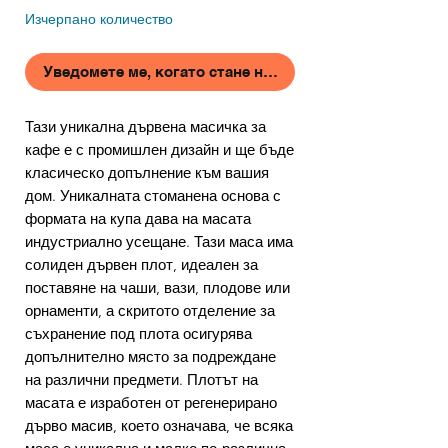
Изчерпано количество
Уведомете ме, когато стане наличен
Тази уникална дървена масичка за
кафе е с промишлен дизайн и ще бъде
класическо допълнение към вашия
дом. Уникалната стоманена основа с
формата на купа дава на масата
индустриално усещане. Тази маса има
солиден дървен плот, идеален за
поставяне на чаши, вази, плодове или
орнаменти, а скритото отделение за
съхранение под плота осигурява
допълнително място за подреждане
на различни предмети. Плотът на
масата е изработен от регенерирано
дърво масив, което означава, че всяка