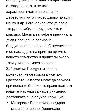
маса е уникална и малко по-различна
от следващата, и че има
характеристиките на различни
дървесини, като тиково дърво, акация,
манго и др. Регенерираното дърво е
твърдо, стабилно, издръжливо и
красиво. Масата за кафе е преминала
дълъг процес на полиране,
боядисване и лакиране. Отпуснете се
и се насладете на приятно време с
вашето семейство и приятели около
тази уникална маса за кафе!
Забележка: Продуктът вече е
монтиран; не се изисква монтаж.
Цветовете на плота могат да варират
при всяка мебел, което прави всяка от
нашите масички за кафе уникална;
доставката е на случаен принцип.
Материал: Регенерирано дърво
масив (полирано, боядисано,