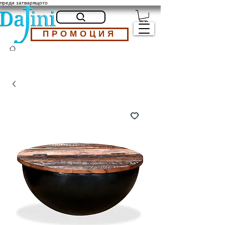
преди затварящото
ПРОМОЦИЯ