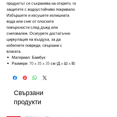
продуктът се съхранява на открито, го
защитете с водоустойчиво покривало.
Избършете и изсушете излишната
вода или сняг от плоските
повърхности след дъжд или
снеговалеж. Осигурете достатъчно
циркулация на въздуха, за да
избегнете повреди, свързани с
влагата.
Материал: Бамбук
Размери: 70 x 35 x 35 см (Д x Ш x В)
Свързани
продукти