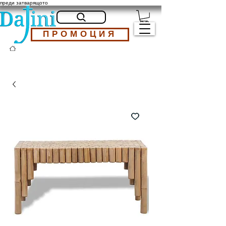
преди затварящото
ПРОМОЦИЯ