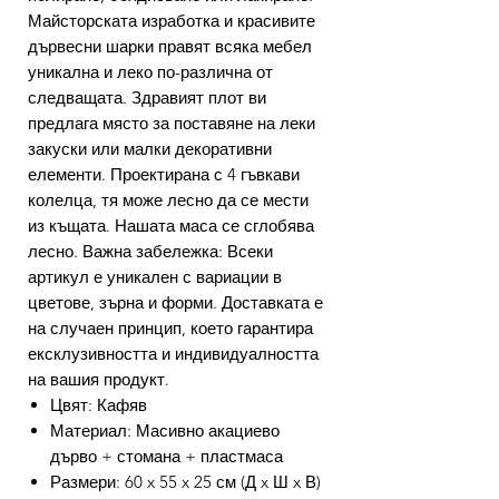
Майсторската изработка и красивите
дървесни шарки правят всяка мебел
уникална и леко по-различна от
следващата. Здравият плот ви
предлага място за поставяне на леки
закуски или малки декоративни
елементи. Проектирана с 4 гъвкави
колелца, тя може лесно да се мести
из къщата. Нашата маса се сглобява
лесно. Важна забележка: Всеки
артикул е уникален с вариации в
цветове, зърна и форми. Доставката е
на случаен принцип, което гарантира
ексклузивността и индивидуалността
на вашия продукт.
Цвят: Кафяв
Материал: Масивно акациево
дърво + стомана + пластмаса
Размери: 60 x 55 x 25 см (Д x Ш x В)