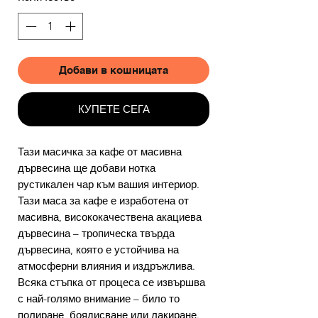
Добави в кошницата
КУПЕТЕ СЕГА
Тази масичка за кафе от масивна
дървесина ще добави нотка
рустикален чар към вашия интериор.
Тази маса за кафе е изработена от
масивна, висококачествена акациева
дървесина – тропическа твърда
дървесина, която е устойчива на
атмосферни влияния и издръжлива.
Всяка стъпка от процеса се извършва
с най-голямо внимание – било то
полиране, боядисване или лакиране.