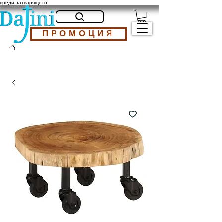
преди затварящото
ПРОМОЦИЯ