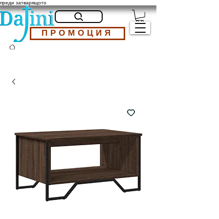
преди затварящото
ПРОМОЦИЯ