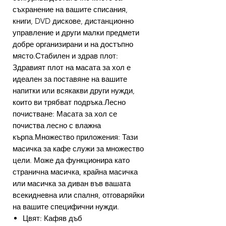
съхранение на вашите списания,
книги, DVD дискове, дистанционно
управление и други малки предмети
добре организирани и на достъпно
място.Стабилен и здрав плот:
Здравият плот на масата за хол е
идеален за поставяне на вашите
напитки или всякакви други нужди,
които ви трябват подръка.Лесно
почистване: Масата за хол се
почиства лесно с влажна
кърпа.Множество приложения: Тази
масичка за кафе служи за множество
цели. Може да функционира като
странична масичка, крайна масичка
или масичка за диван във вашата
всекидневна или спалня, отговаряйки
на вашите специфични нужди.
Цвят: Кафяв дъб