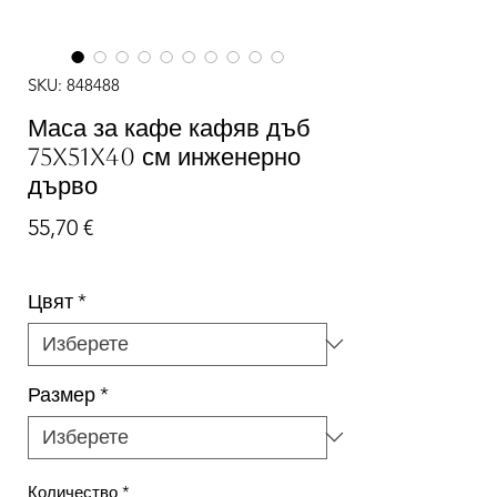
SKU: 848488
Маса за кафе кафяв дъб
75x51x40 см инженерно
дърво
Цена
55,70 €
Цвят
*
Размер
*
Количество
*