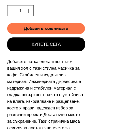
Добави в кошницата
КУПЕТЕ СЕГА
Добавете нотка елегантност към
вашия хол с тази стилна масичка за
кафе. Стабилен и издръжлив
материал: Инженерната дървесина е
издръжлив и стабилен материал с
гладка повърхност, която е устойчива
на влага, изкривяване и разцепване,
което я прави надежден избор за
различни проекти.Достатъчно място
за съхранение: Тази странична маса
осигурява достатъчно място за