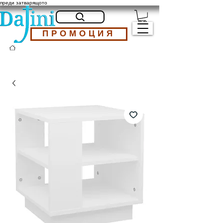
преди затварящото
ПРОМОЦИЯ