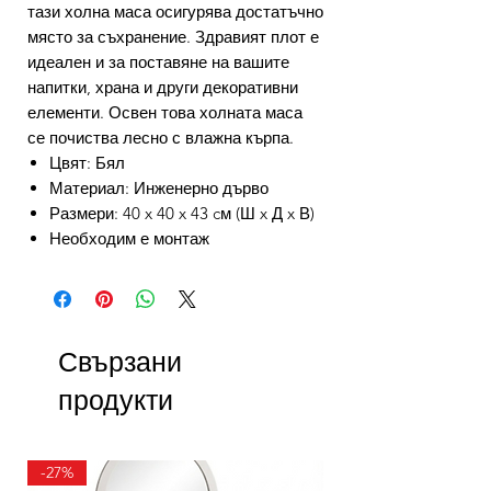
тази холна маса осигурява достатъчно
място за съхранение. Здравият плот е
идеален и за поставяне на вашите
напитки, храна и други декоративни
елементи. Освен това холната маса
се почиства лесно с влажна кърпа.
Цвят: Бял
Материал: Инженерно дърво
Размери: 40 x 40 x 43 cм (Ш x Д x В)
Необходим е монтаж
Свързани
продукти
-27%