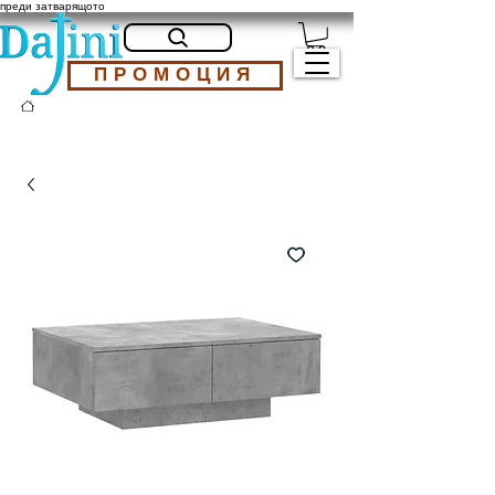
преди затварящото
ПРОМОЦИЯ