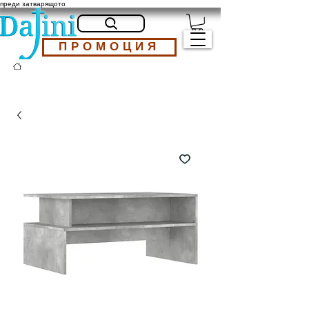
преди затварящото
ПРОМОЦИЯ