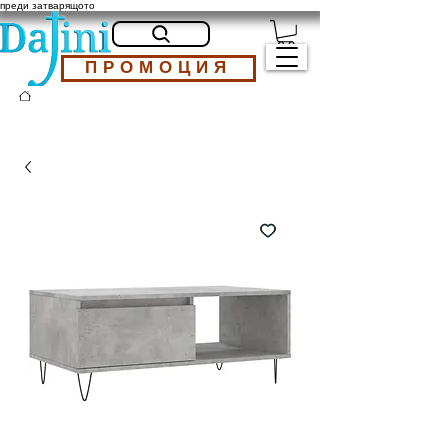
преди затварящото
ПРОМОЦИЯ