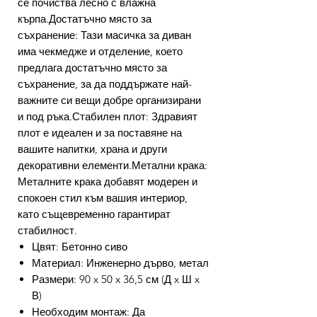
се почиства лесно с влажна
кърпа.Достатъчно място за
съхранение: Тази масичка за диван
има чекмедже и отделение, което
предлага достатъчно място за
съхранение, за да поддържате най-
важните си вещи добре организирани
и под ръка.Стабилен плот: Здравият
плот е идеален и за поставяне на
вашите напитки, храна и други
декоративни елементи.Метални крака:
Металните крака добавят модерен и
спокоен стил към вашия интериор,
като същевременно гарантират
стабилност.
Цвят: Бетонно сиво
Материал: Инженерно дърво, метал
Размери: 90 x 50 x 36,5 см (Д x Ш x
В)
Необходим монтаж: Да