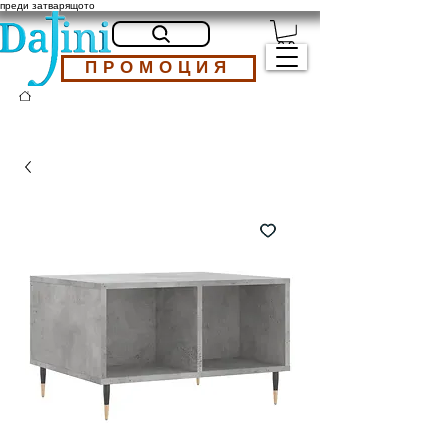
преди затварящото
ПРОМОЦИЯ