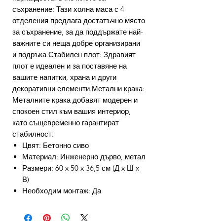
съхранение: Тази холна маса с 4
отделения предлага достатъчно място
за съхранение, за да поддържате най-
важните си неща добре организирани
и подръка.Стабилен плот: Здравият
плот е идеален и за поставяне на
вашите напитки, храна и други
декоративни елементи.Метални крака:
Металните крака добавят модерен и
спокоен стил към вашия интериор,
като същевременно гарантират
стабилност.
Цвят: Бетонно сиво
Материал: Инженерно дърво, метал
Размери: 60 x 50 x 36,5 см (Д x Ш x
В)
Необходим монтаж: Да