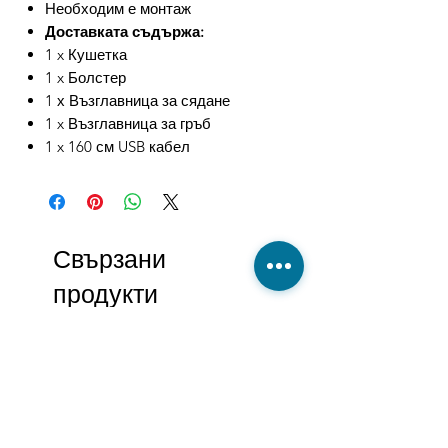
Необходим е монтаж
Доставката съдържа:
1 x Кушетка
1 x Болстер
1 х Възглавница за сядане
1 x Възглавница за гръб
1 x 160 см USB кабел
Свързани
продукти
-27%