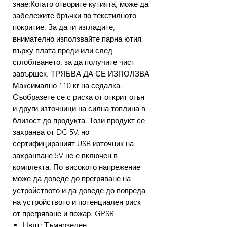
знае:Когато отворите кутията, може да
забележите бръчки по текстилното
покритие. За да ги изгладите,
внимателно използвайте парна ютия
върху плата преди или след
сглобяването, за да получите чист
завършек. ТРЯБВА ДА СЕ ИЗПОЛЗВА
Максимално 110 кг на седалка.
Съобразете се с риска от открит огън
и други източници на силна топлина в
близост до продукта. Този продукт се
захранва от DC 5V, но
сертифицираният USB източник на
захранване 5V не е включен в
комплекта. По-високото напрежение
може да доведе до прегряване на
устройството и да доведе до повреда
на устройството и потенциален риск
от прегряване и пожар.
GPSR
Цвят: Тъмнозелен