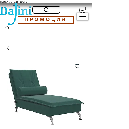
преди затварящото
ПРОМОЦИЯ