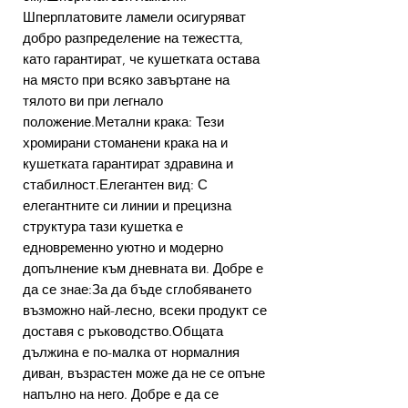
Шперплатовите ламели осигуряват
добро разпределение на тежестта,
като гарантират, че кушетката остава
на място при всяко завъртане на
тялото ви при легнало
положение.Метални крака: Тези
хромирани стоманени крака на и
кушетката гарантират здравина и
стабилност.Елегантен вид: С
елегантните си линии и прецизна
структура тази кушетка е
едновременно уютно и модерно
допълнение към дневната ви. Добре е
да се знае:За да бъде сглобяването
възможно най-лесно, всеки продукт се
доставя с ръководство.Общата
дължина е по-малка от нормалния
диван, възрастен може да не се опъне
напълно на него. Добре е да се