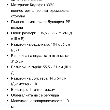
Материал: Кадифе (100%
полиестер), шперплат, хромирана
стомана
Пълнежен материал: Дунапрен, PP
влакна
Общи размери: 136,5 x 56 x 75 см (Д
x Ш x В)
Размери на седалката: 104 x 56 см
(Д x Ш)
Височина на седалката от земята:
31,5 см
Размери на гърба: 55,5 x 51 см (Ш x
Д)
Размери на болстера: 14 x 54 см
(Диаметър x Ш)
Болстер с 1 точков масаж
Облегалката не се регулира
Максимална товароносимост: 110
кг