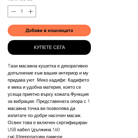
Добави в кошницата
КУПЕТЕ СЕГА
Tази масажна кушетка е декоративно
допълнение към вашия интериор и му
придава уют. Меко кадифе: Кадифето
е мека и удобна материя, която се
усеща приятно върху кожата.Функция
за вибрация: Представената опора с 1
масажна точка ви позволява да
изпитате по-добре насочен масаж.
Освен това е включен сертифициран
USB кабел (дължина 160
см).Шперплатови ламели: