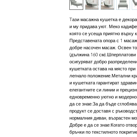
Tази масажна кушетка е декор
и му придава уют. Меко кадифе
която се усеща приятно върху 
Представената опора с 1 масаж
добре насочен масаж. Освен т
(дължина 160 см).Шперплатови
осигуряват добро разпределение
кушетката остава на място при 
легнало положение.Метални кра
и кушетката гарантират здрави
елегантните си линии и прецизн
едновременно уютно и модерно
да се знае:За да бъде сглобяв
продукт се доставя с ръководс
нормалния диван, възрастен мож
Добре е да се знае:Когато отво
бръчки по текстилното покритие