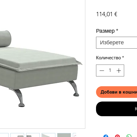
Цена
114,01 €
Размер
*
Изберете
Количество
*
Добави в кошн