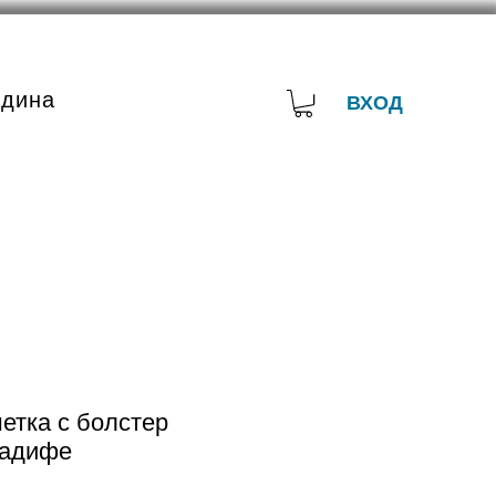
адина
ВХОД
етка с болстер
кадифе