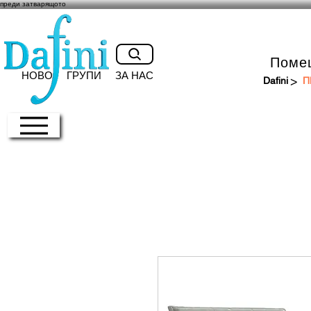
преди затварящото
Поме
НОВО
ГРУПИ
ЗА НАС
>
Dafini
П