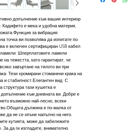
ативно допълнение към вашия интериор
: Кадифето е мека и удобна материя,
кожата.Функция за вибрация:
на точка ви позволява да изпитате по-
ова е включен сертифициран USB кабел
 ламели: Шперплатовите ламели
 на тежестта, като гарантират, че
всяко завъртане на тялото ви при
ка: Тези хромирани стоманени крака на
на и стабилност.Елегантен вид: С
а структура тази кушетка е
 допълнение към дневната ви. Добре е
ането възможно най-лесно, всеки
тво.Общата дължина е по-малка от
е да не се опъне напълно на него.
рите кутията, може да забележите
. За да ги изгладите, внимателно