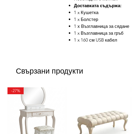
Доставката съдържа:
1 x Кушетка
1 x Болстер
1 х Възглавница за сядане
1 x Възглавница за гръб
1 x 160 см USB кабел
Свързани продукти
-27%