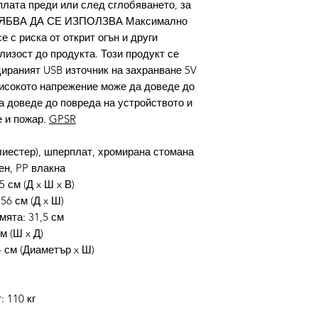
плата преди или след сглобяването, за
 ТРЯБВА ДА СЕ ИЗПОЛЗВА Максимално
е с риска от открит огън и други
лизост до продукта. Този продукт се
цираният USB източник на захранване 5V
високото напрежение може да доведе до
а доведе до повреда на устройството и
е и пожар.
GPSR
иестер), шперплат, хромирана стомана
н, PP влакна
5 см (Д x Ш x В)
56 см (Д x Ш)
мята: 31,5 см
м (Ш x Д)
4 см (Диаметър x Ш)
 110 кг