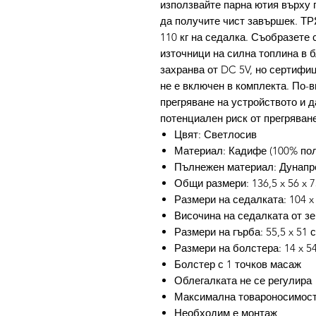
използвайте парна ютия върху 
да получите чист завършек.
110 кг на седалка. Съобразете с
източници на силна топлина в б
захранва от DC 5V, но сертифи
не е включен в комплекта. По-
прегряване на устройството и д
потенциален риск от прегряван
Цвят: Светлосив
Материал: Кадифе (100% пол
Пълнежен материал: Дунапре
Общи размери: 136,5 x 56 x 7
Размери на седалката: 104 x 
Височина на седалката от зе
Размери на гърба: 55,5 x 51 с
Размери на болстера: 14 x 5
Болстер с 1 точков масаж
Облегалката не се регулира
Максимална товароносимост:
Необходим е монтаж