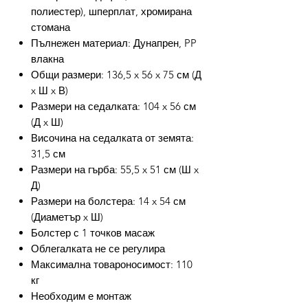
полиестер), шперплат, хромирана
стомана
Пълнежен материал: Дунапрен, PP
влакна
Общи размери: 136,5 x 56 x 75 см (Д
x Ш x В)
Размери на седалката: 104 x 56 см
(Д x Ш)
Височина на седалката от земята:
31,5 см
Размери на гърба: 55,5 x 51 см (Ш x
Д)
Размери на болстера: 14 x 54 см
(Диаметър x Ш)
Болстер с 1 точков масаж
Облегалката не се регулира
Максимална товароносимост: 110
кг
Необходим е монтаж