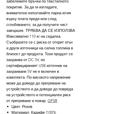
забележите бръчки по текстилното
покритие. За да ги изгладите,
внимателно използвайте парна ютия
върху плата преди или след
сглобяването, за да получите чист
завършек. ТРЯБВА ДА СЕ ИЗПОЛЗВА
Максимално 110 кг на седалка.
Съобразете се с риска от открит огън
и други източници на силна топлина в
близост до продукта. Този продукт се
захранва от DC 5V, но
сертифицираният USB източник на
захранване 5V не е включен в
комплекта. По-високото напрежение
може да доведе до прегряване на
устройството и да доведе до повреда
на устройството и потенциален риск
от прегряване и пожар.
GPSR
Цвят: Розов
Материал: Кадифе (100%