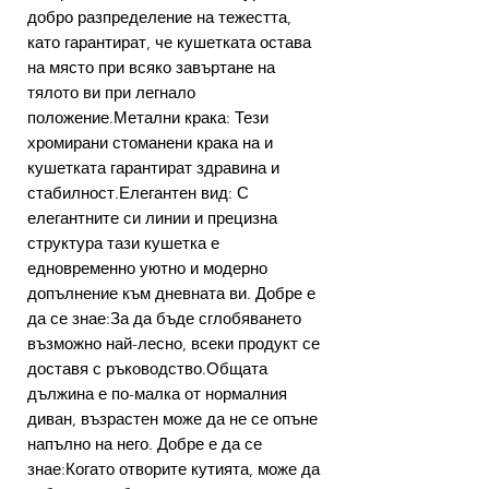
добро разпределение на тежестта,
като гарантират, че кушетката остава
на място при всяко завъртане на
тялото ви при легнало
положение.Метални крака: Тези
хромирани стоманени крака на и
кушетката гарантират здравина и
стабилност.Елегантен вид: С
елегантните си линии и прецизна
структура тази кушетка е
едновременно уютно и модерно
допълнение към дневната ви. Добре е
да се знае:За да бъде сглобяването
възможно най-лесно, всеки продукт се
доставя с ръководство.Общата
дължина е по-малка от нормалния
диван, възрастен може да не се опъне
напълно на него. Добре е да се
знае:Когато отворите кутията, може да