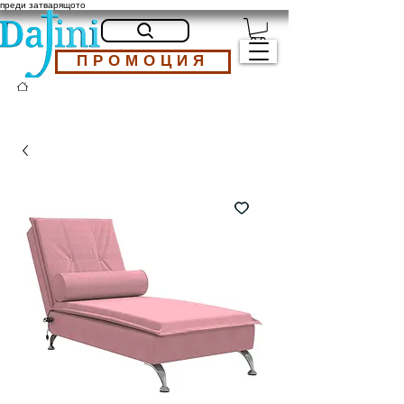
преди затварящото
ПРОМОЦИЯ