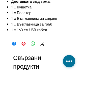
Доставката съдържа:
1 x Кушетка
1 x Болстер
1 х Възглавница за сядане
1 x Възглавница за гръб
1 x 160 см USB кабел
Свързани
продукти
-27%