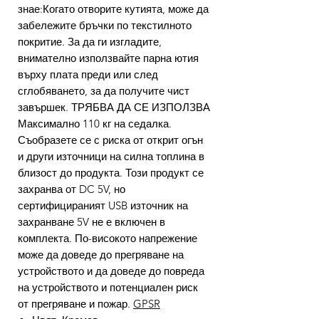
знае:Когато отворите кутията, може да
забележите бръчки по текстилното
покритие. За да ги изгладите,
внимателно използвайте парна ютия
върху плата преди или след
сглобяването, за да получите чист
завършек. ТРЯБВА ДА СЕ ИЗПОЛЗВА
Максимално 110 кг на седалка.
Съобразете се с риска от открит огън
и други източници на силна топлина в
близост до продукта. Този продукт се
захранва от DC 5V, но
сертифицираният USB източник на
захранване 5V не е включен в
комплекта. По-високото напрежение
може да доведе до прегряване на
устройството и да доведе до повреда
на устройството и потенциален риск
от прегряване и пожар.
GPSR