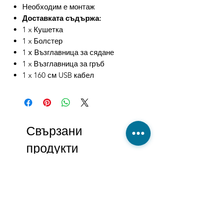
Необходим е монтаж
Доставката съдържа:
1 x Кушетка
1 x Болстер
1 х Възглавница за сядане
1 x Възглавница за гръб
1 x 160 см USB кабел
Свързани
продукти
-27%