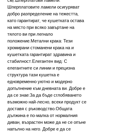
см).Шперплатови ламели:
Шперплатовите ламели осигуряват
добро разпределение на тежестта,
като гарантират, че кушетката остава
на място при всяко завъртане на
тялото ви при легнало
положение.Метални крака: Тези
хромирани стоманени крака на и
кушетката гарантират здравина и
стабилност.Елегантен вид: С
елегантните си линии и прецизна
структура тази кушетка е
едновременно уютно и модерно
допълнение към дневната ви. Добре е
да се знае:За да бъде сглобяването
възможно най-лесно, всеки продукт се
доставя с ръководство.Общата
дължина е по-малка от нормалния
диван, възрастен може да не се опъне
напълно на него. Добре е да се