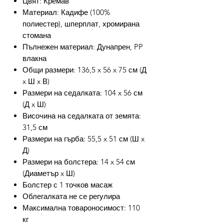
Цвят: Кремав
Материал: Кадифе (100%
полиестер), шперплат, хромирана
стомана
Пълнежен материал: Дунапрен, PP
влакна
Общи размери: 136,5 x 56 x 75 см (Д
x Ш x В)
Размери на седалката: 104 x 56 см
(Д x Ш)
Височина на седалката от земята:
31,5 см
Размери на гърба: 55,5 x 51 см (Ш x
Д)
Размери на болстера: 14 x 54 см
(Диаметър x Ш)
Болстер с 1 точков масаж
Облегалката не се регулира
Максимална товароносимост: 110
кг