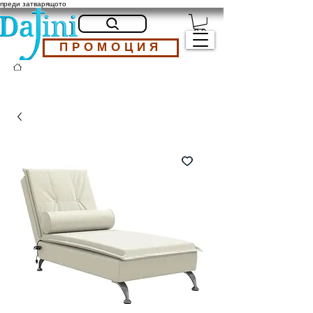
преди затварящото
ПРОМОЦИЯ