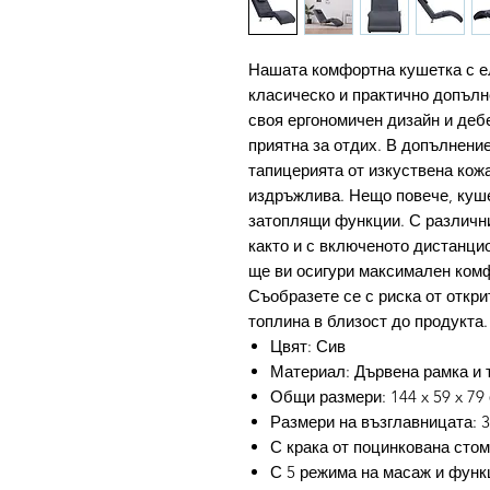
Нашата комфортна кушетка с ел
класическо и практично допълн
своя ергономичен дизайн и деб
приятна за отдих. В допълнение
тапицерията от изкуствена кож
издръжлива. Нещо повече, куш
затоплящи функции. С различни
както и с включеното дистанци
ще ви осигури максимален комф
Съобразете се с риска от откри
топлина в близост до продукта.
Цвят: Сив
Материал: Дървена рамка и 
Общи размери: 144 x 59 x 79 
Размери на възглавницата: 36
С крака от поцинкована сто
С 5 режима на масаж и функ