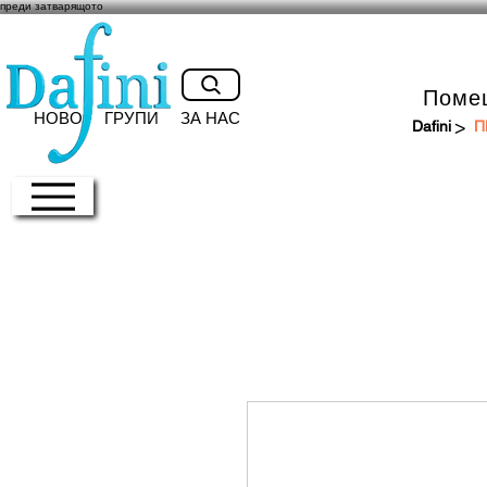
преди затварящото
Поме
НОВО
ГРУПИ
ЗА НАС
>
Dafini
П