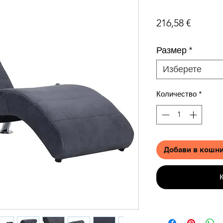
Цена
216,58 €
Размер
*
Изберете
Количество
*
Добави в кошн