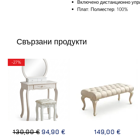
Включено дистанционно упр
Плат: Полиестер: 100%
Свързани продукти
-27%
ТОАЛЕТКА
Дизайнерска
Бърз преглед
Бърз преглед
Редовна цена
Продажна цена
Цена
130,00 €
94,90 €
149,00 €
В
пейка
БЯЛ
LUX
ЦВЯТ
110х50х40