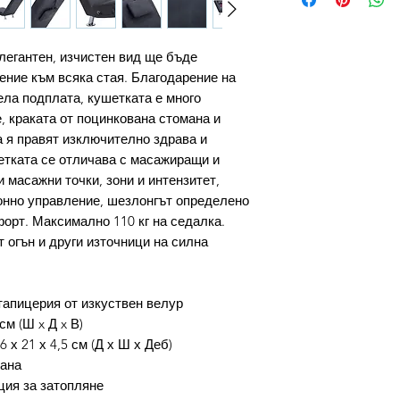
егантен, изчистен вид ще бъде
ение към всяка стая. Благодарение на
ела подплата, кушетката е много
, краката от поцинкована стомана и
а я правят изключително здрава и
етката се отличава с масажиращи и
 масажни точки, зони и интензитет,
онно управление, шезлонгът определено
орт. Максимално 110 кг на седалка.
т огън и други източници на силна
тапицерия от изкуствен велур
см (Ш x Д x В)
 х 21 х 4,5 см (Д х Ш х Деб)
мана
ция за затопляне