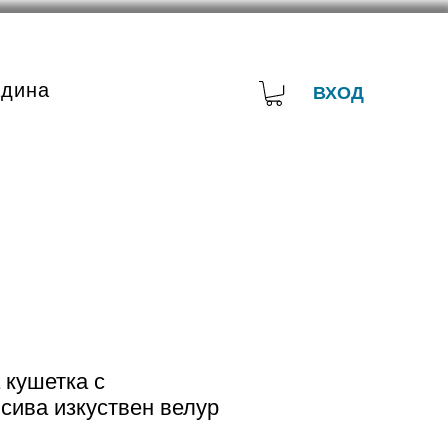
адина
ВХОД
кушетка с
сива изкуствен велур