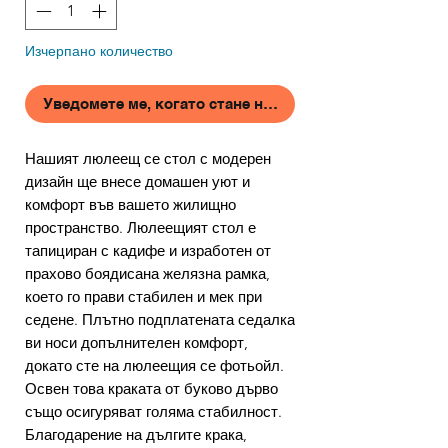
Изчерпано количество
Уведомете ме, когато стане наличен
Нашият люлеещ се стол с модерен
дизайн ще внесе домашен уют и
комфорт във вашето жилищно
пространство. Люлеещият стол е
тапициран с кадифе и изработен от
прахово боядисана желязна рамка,
което го прави стабилен и мек при
седене. Плътно подплатената седалка
ви носи допълнителен комфорт,
докато сте на люлеещия се фотьойл.
Освен това краката от буково дърво
също осигуряват голяма стабилност.
Благодарение на дългите крака,