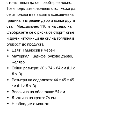
столът няма да се преобърне лесно.
Този подплатен люлеещ стол може да
се използва във вашата всекидневна,
градина, вътрешен двор и всяка друга
стая. Максимално 110 кг на седалка.
Съобразете се с риска от открит огън
и други източници на силна топлина в
близост до продукта.
Цвят: Тъмносив и черен
Материал: Кадифе, буково дърво,
желязо
Общи размери: 60 x 74 x 84 см (Ш х
Д х В)
Размери на седалката: 44 x 45 x 45
cм (Ш x Д х В)
Височина на облегалка: 54 см
Дължина на крака: 76 см
Необходим е монтаж