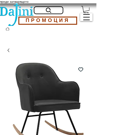
преди затварящото
ПРОМОЦИЯ