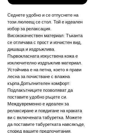
Седнете удобно и се отпуснете на
този люлеещ се стол. Той е идеален
избор за релаксация.
Висококачествен материал: Тъканта
се отличава с прост и изчистен вид,
дишаща и издръжлива.
Първокласната изкуствена кожа е
изключително издръжлив материал.
Устойчива е на петна, което я прави
лесна за почистване с влажна
кърпа.Допълнителен комфорт:
Подлакътниците позволяват да
поставите удобно ръцете си.
Междувременно е идеален за
релаксиране и повдигане на краката
ви с включената табуретка. Можете
да поставите табуретката навсякъде,
според вашите предпочитания.