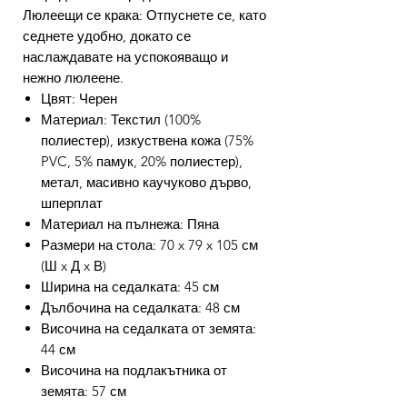
Люлеещи се крака: Отпуснете се, като
седнете удобно, докато се
наслаждавате на успокояващо и
нежно люлеене.
Цвят: Черен
Материал: Текстил (100%
полиестер), изкуствена кожа (75%
PVC, 5% памук, 20% полиестер),
метал, масивно каучуково дърво,
шперплат
Материал на пълнежа: Пяна
Размери на стола: 70 x 79 x 105 см
(Ш x Д x В)
Ширина на седалката: 45 см
Дълбочина на седалката: 48 см
Височина на седалката от земята:
44 см
Височина на подлакътника от
земята: 57 см