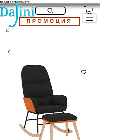
преди затварящото
ПРОМОЦИЯ