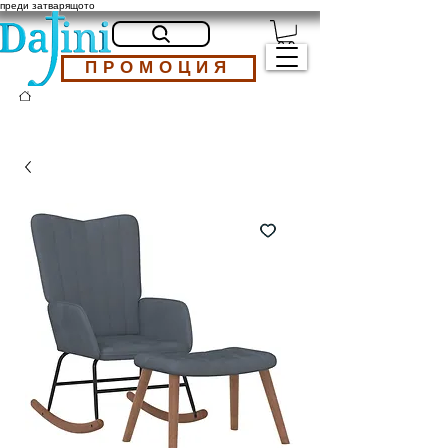
преди затварящото
ПРОМОЦИЯ