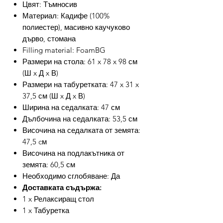
Цвят: Тъмносив
Материал: Кадифе (100%
полиестер), масивно каучуково
дърво, стомана
Filling material: FoamBG
Размери на стола: 61 x 78 x 98 см
(Ш x Д x В)
Размери на табуретката: 47 x 31 x
37,5 см (Ш x Д x В)
Ширина на седалката: 47 см
Дълбочина на седалката: 53,5 см
Височина на седалката от земята:
47,5 cм
Височина на подлакътника от
земята: 60,5 см
Необходимо сглобяване: Да
Доставката съдържа:
1 x Релаксиращ стол
1 x Табуретка