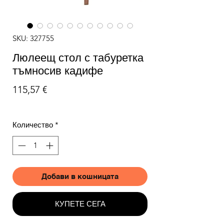
SKU: 327755
Люлеещ стол с табуретка
тъмносив кадифе
Цена
115,57 €
Количество
*
Добави в кошницата
КУПЕТЕ СЕГА