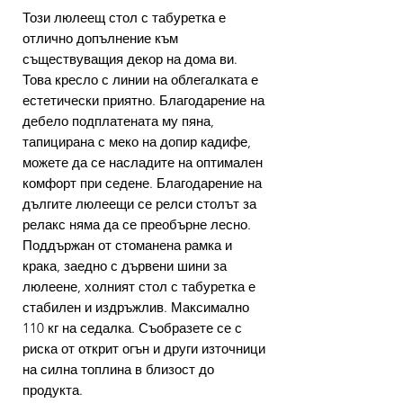
Този люлеещ стол с табуретка е
отлично допълнение към
съществуващия декор на дома ви.
Това кресло с линии на облегалката е
естетически приятно. Благодарение на
дебело подплатената му пяна,
тапицирана с меко на допир кадифе,
можете да се насладите на оптимален
комфорт при седене. Благодарение на
дългите люлеещи се релси столът за
релакс няма да се преобърне лесно.
Поддържан от стоманена рамка и
крака, заедно с дървени шини за
люлеене, холният стол с табуретка е
стабилен и издръжлив. Максимално
110 кг на седалка. Съобразете се с
риска от открит огън и други източници
на силна топлина в близост до
продукта.