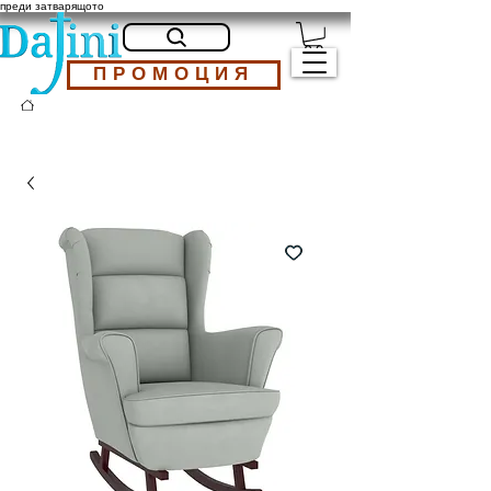
преди затварящото
ПРОМОЦИЯ