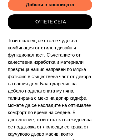
Добави в кошницата
КУПЕТЕ СЕГА
Този люлеещ се стол е чудесна
комбинация от стилен дизайн и
функционалност. Съчетанието от
качествена изработка и материали
превръща нашия направен по мярка
фотьойл в съществена част от декора
на вашия дом. Благодарение на
дебело подплатената му пяна,
тапицирана с меко на допир кадифе,
можете да се насладите на оптимален
комфорт по време на седене. В
допълнение, този стол за всекидневна
се поддържа от люлеещи се крака от
каучуково дърво масив, които