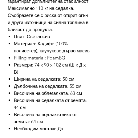
гарантират допълнителна стабилност.
Максимално 110 кг на седалка.
Съобразете се с риска от открит огън
и други източници на силна топлина в
близост до продукта.
Цвят: Светлосив
Материал: Кадифе (100%
полиестер), каучуково дърво масив
Filling material: FoamBG
Размери: 74 x 90 x 102 см (Ш x Д x
В)
Ширина на седалката: 50 см
Дълбочина на седалката: 55 см
Височина на облегалката: 63 см
Височина на седалката от земята:
44 см
Височина на подлакътника от
земята: 64 см
Необходим монтаж: Да