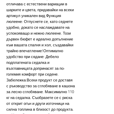
отличава с естествени вариации в
шарките и цвета, придавайки на всеки
артикул уникален вид.Функция
люлеене: Отпуснете се, като седнете
удобно, докато се наслаждавате на
успокояващо и нежно люлеене. Този
дървен бюфет е идеално допълнение
към вашата спалня и хол, създавайки
трайно впечатление!Оптимално
удобство при сядане: Дебело
подплатената седалка и
възглавницата допринасят за по-
големия комфорт при седене.
Забележка:Всеки продукт се доставя
с ръководство за сглобяване в кашона
за лесно сглобяване. Максимално 110
кг на седалка. Съобразете се с риска
от открит огън и други източници на
силна топлина в близост до продукта.