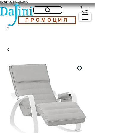
преди затварящото
ПРОМОЦИЯ