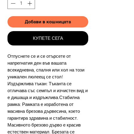
Добави в кошницата
КУПЕТЕ СЕГА
Отпуснете се и се отърсете от
напрегнатия ден във вашата
всекидневна, спалня или хол на този
уникален люлеещ се стол!
Издържлива тъкан: Тъканта се
отличава със семпъл и изчистен вид и
е дишаща и издръжлива.Стабилна
рамка: Рамката е изработена от
масивна брезова дървесина, което
гарантира здравина и стабилност.
Масивното брезово дърво е красив
естествен материал. Брезата се