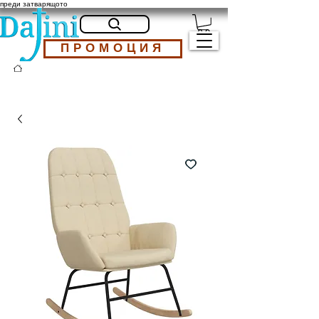
преди затварящото
ПРОМОЦИЯ