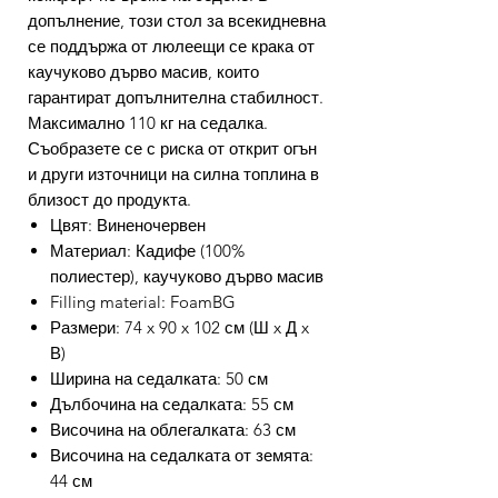
допълнение, този стол за всекидневна
се поддържа от люлеещи се крака от
каучуково дърво масив, които
гарантират допълнителна стабилност.
Максимално 110 кг на седалка.
Съобразете се с риска от открит огън
и други източници на силна топлина в
близост до продукта.
Цвят: Виненочервен
Материал: Кадифе (100%
полиестер), каучуково дърво масив
Filling material: FoamBG
Размери: 74 x 90 x 102 см (Ш x Д x
В)
Ширина на седалката: 50 см
Дълбочина на седалката: 55 см
Височина на облегалката: 63 см
Височина на седалката от земята:
44 см