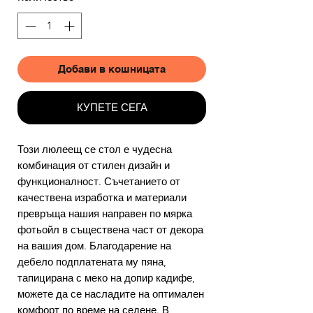
Добави в кошницата
КУПЕТЕ СЕГА
Този люлеещ се стол е чудесна
комбинация от стилен дизайн и
функционалност. Съчетанието от
качествена изработка и материали
превръща нашия направен по мярка
фотьойл в съществена част от декора
на вашия дом. Благодарение на
дебело подплатената му пяна,
тапицирана с меко на допир кадифе,
можете да се насладите на оптимален
комфорт по време на седене. В