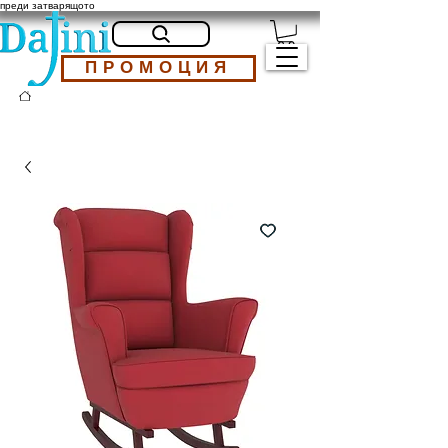
преди затварящото
ПРОМОЦИЯ