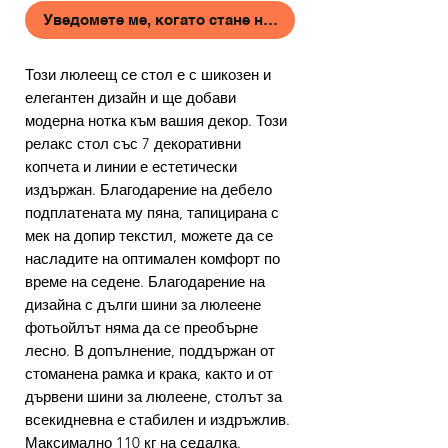
Уведомете ме, когато стане наличен
Този люлеещ се стол е с шикозен и
елегантен дизайн и ще добави
модерна нотка към вашия декор. Този
релакс стол със 7 декоративни
копчета и линии е естетически
издържан. Благодарение на дебело
подплатената му пяна, тапицирана с
мек на допир текстил, можете да се
насладите на оптимален комфорт по
време на седене. Благодарение на
дизайна с дълги шини за люлеене
фотьойлът няма да се преобърне
лесно. В допълнение, поддържан от
стоманена рамка и крака, както и от
дървени шини за люлеене, столът за
всекидневна е стабилен и издръжлив.
Максимално 110 кг на седалка.