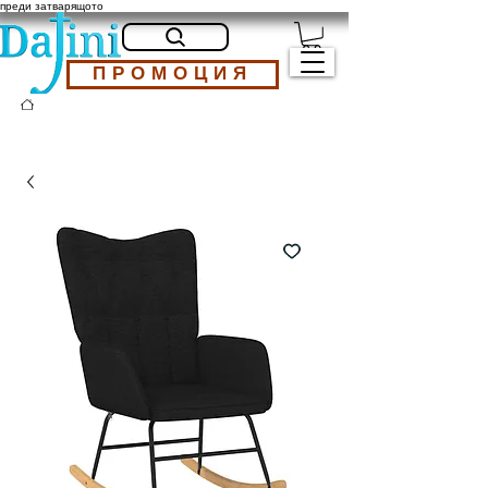
преди затварящото
ПРОМОЦИЯ