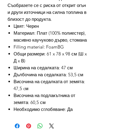
Съобразете се с риска от открит огън
и други източници на силна топлина в
близост до продукта.
Цвят: Черен
Материал: Плат (100% полиестер),
масивно каучуково дърво, стомана
Filling material: FoamBG
Общи размери: 61 x 78 x 98 см (Ш x
Д x В)
Ширина на седалката: 47 см
Дълбочина на седалката: 53,5 см
Височина на седалката от земята:
47,5 cм
Височина на подлакътника от
земята: 60,5 см
Необходимо сглобяване: Да