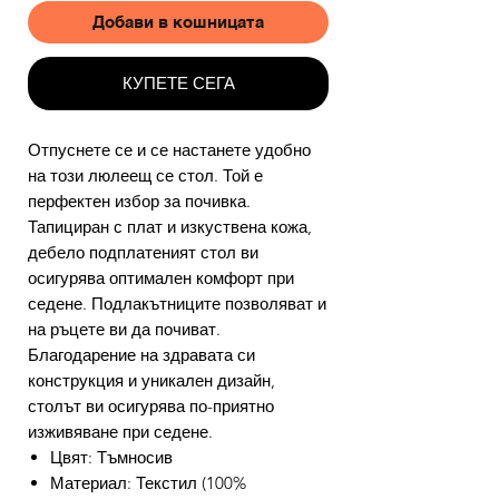
Добави в кошницата
КУПЕТЕ СЕГА
Отпуснете се и се настанете удобно
на този люлеещ се стол. Той е
перфектен избор за почивка.
Тапициран с плат и изкуствена кожа,
дебело подплатеният стол ви
осигурява оптимален комфорт при
седене. Подлакътниците позволяват и
на ръцете ви да почиват.
Благодарение на здравата си
конструкция и уникален дизайн,
столът ви осигурява по-приятно
изживяване при седене.
Цвят: Тъмносив
Материал: Текстил (100%