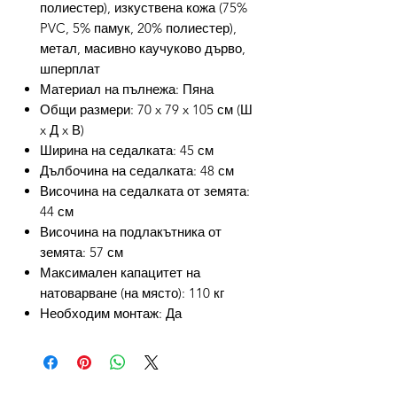
полиестер), изкуствена кожа (75%
PVC, 5% памук, 20% полиестер),
метал, масивно каучуково дърво,
шперплат
Материал на пълнежа: Пяна
Общи размери: 70 x 79 x 105 см (Ш
x Д x В)
Ширина на седалката: 45 см
Дълбочина на седалката: 48 см
Височина на седалката от земята:
44 см
Височина на подлакътника от
земята: 57 см
Максимален капацитет на
натоварване (на място): 110 кг
Необходим монтаж: Да