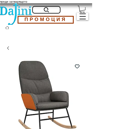
преди затварящото
ПРОМОЦИЯ