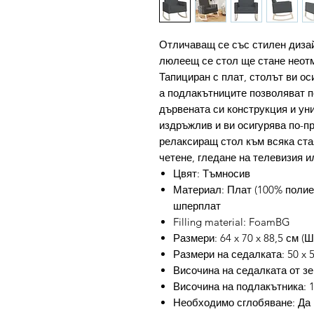
Отличаващ се със стилен дизай
люлеещ се стол ще стане неотм
Тапициран с плат, столът ви о
а подлакътниците позволяват п
дървената си конструкция и ун
издръжлив и ви осигурява по-п
релаксиращ стол към всяка ста
четене, гледане на телевизия и
Цвят: Тъмносив
Материал: Плат (100% полие
шперплат
Filling material: FoamBG
Размери: 64 x 70 x 88,5 см (Ш
Размери на седалката: 50 x 5
Височина на седалката от зе
Височина на подлакътника: 
Необходимо сглобяване: Да