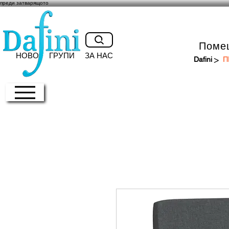
преди затварящото
Поме
НОВО
ГРУПИ
ЗА НАС
>
Dafini
П