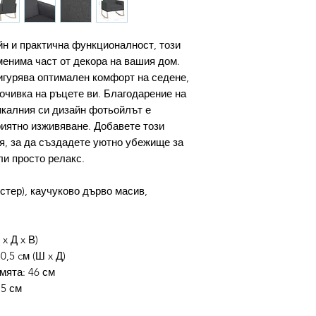
н и практична функционалност, този
енима част от декора на вашия дом.
сигурява оптимален комфорт на седене,
очивка на ръцете ви. Благодарение на
икалния си дизайн фотьойлът е
риятно изживяване. Добавете този
я, за да създадете уютно убежище за
ли просто релакс.
стер), каучуково дърво масив,
 x Д x В)
0,5 cм (Ш x Д)
мята: 46 см
15 см