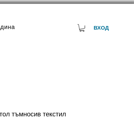
адина
ВХОД
тол тъмносив текстил