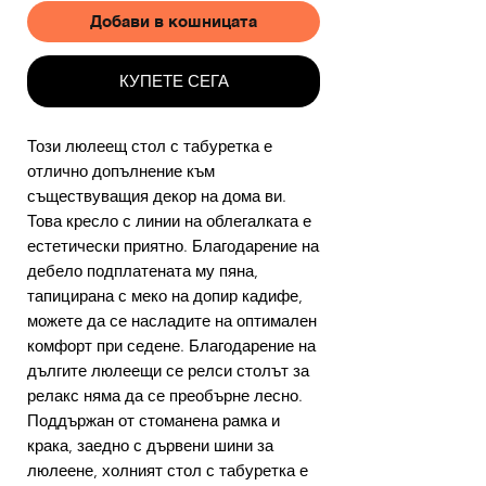
Добави в кошницата
КУПЕТЕ СЕГА
Този люлеещ стол с табуретка е
отлично допълнение към
съществуващия декор на дома ви.
Това кресло с линии на облегалката е
естетически приятно. Благодарение на
дебело подплатената му пяна,
тапицирана с меко на допир кадифе,
можете да се насладите на оптимален
комфорт при седене. Благодарение на
дългите люлеещи се релси столът за
релакс няма да се преобърне лесно.
Поддържан от стоманена рамка и
крака, заедно с дървени шини за
люлеене, холният стол с табуретка е