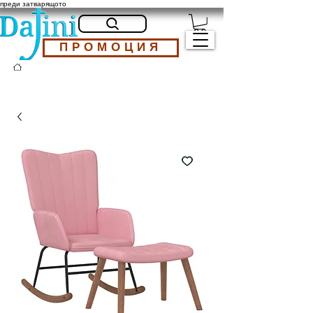
преди затварящото
ПРОМОЦИЯ