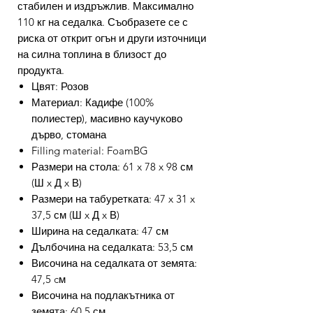
стабилен и издръжлив. Максимално
110 кг на седалка. Съобразете се с
риска от открит огън и други източници
на силна топлина в близост до
продукта.
Цвят: Розов
Материал: Кадифе (100%
полиестер), масивно каучуково
дърво, стомана
Filling material: FoamBG
Размери на стола: 61 x 78 x 98 см
(Ш x Д x В)
Размери на табуретката: 47 x 31 x
37,5 см (Ш x Д x В)
Ширина на седалката: 47 см
Дълбочина на седалката: 53,5 см
Височина на седалката от земята:
47,5 cм
Височина на подлакътника от
земята: 60,5 см