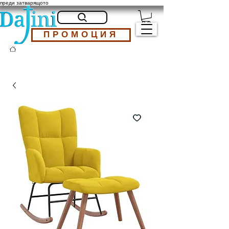
преди затварящото
ПРОМОЦИЯ