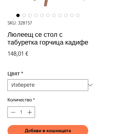
SKU: 328157
Люлеещ се стол с
табуретка горчица кадифе
Цена
148,01 €
Цвят
*
Количество
*
Добави в кошницата