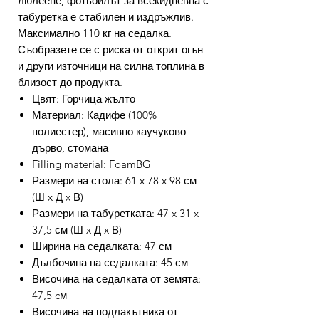
люлеене, фотьойлът за всекидневна с
табуретка е стабилен и издръжлив.
Максимално 110 кг на седалка.
Съобразете се с риска от открит огън
и други източници на силна топлина в
близост до продукта.
Цвят: Горчица жълто
Материал: Кадифе (100%
полиестер), масивно каучуково
дърво, стомана
Filling material: FoamBG
Размери на стола: 61 x 78 x 98 см
(Ш x Д x В)
Размери на табуретката: 47 x 31 x
37,5 см (Ш x Д x В)
Ширина на седалката: 47 см
Дълбочина на седалката: 45 см
Височина на седалката от земята:
47,5 cм
Височина на подлакътника от