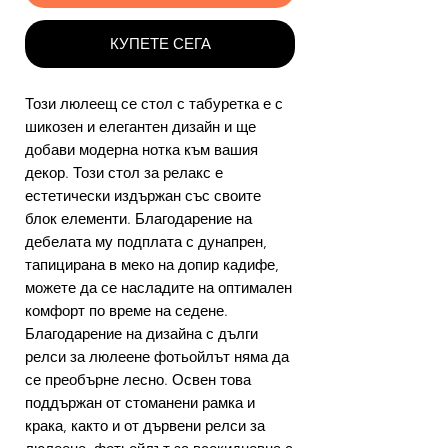
КУПЕТЕ СЕГА
Този люлеещ се стол с табуретка е с
шикозен и елегантен дизайн и ще
добави модерна нотка към вашия
декор. Този стол за релакс е
естетически издържан със своите
блок елементи. Благодарение на
дебелата му подплата с дунапрен,
тапицирана в меко на допир кадифе,
можете да се насладите на оптимален
комфорт по време на седене.
Благодарение на дизайна с дълги
релси за люлеене фотьойлът няма да
се преобърне лесно. Освен това
поддържан от стоманени рамка и
крака, както и от дървени релси за