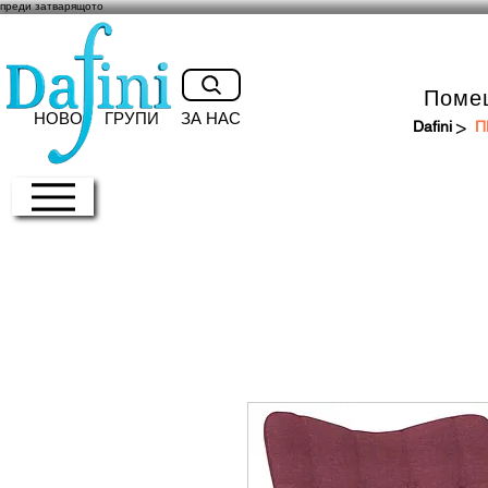
преди затварящото
Поме
НОВО
ГРУПИ
ЗА НАС
>
Dafini
П