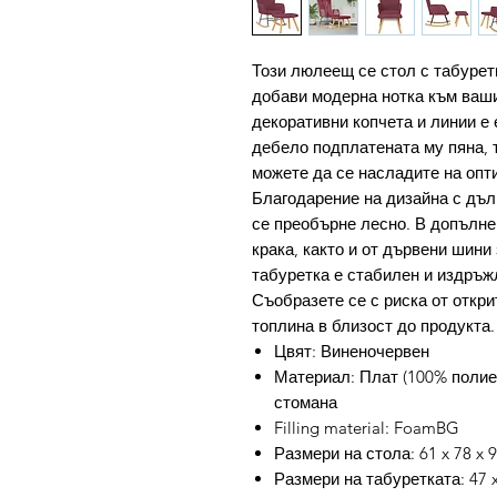
Този люлеещ се стол с табуретк
добави модерна нотка към ваши
декоративни копчета и линии е
дебело подплатената му пяна, 
можете да се насладите на опт
Благодарение на дизайна с дъ
се преобърне лесно. В допълне
крака, както и от дървени шини
табуретка е стабилен и издръж
Съобразете се с риска от откри
топлина в близост до продукта.
Цвят: Виненочервен
Материал: Плат (100% полие
стомана
Filling material: FoamBG
Размери на стола: 61 x 78 x 9
Размери на табуретката: 47 x 