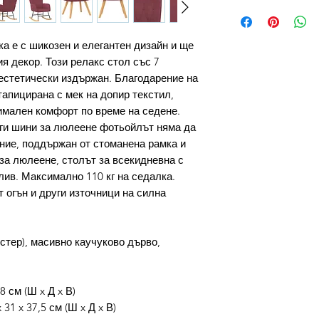
а е с шикозен и елегантен дизайн и ще
я декор. Този релакс стол със 7
 естетически издържан. Благодарение на
тапицирана с мек на допир текстил,
имален комфорт по време на седене.
лги шини за люлеене фотьойлът няма да
ние, поддържан от стоманена рамка и
 за люлеене, столът за всекидневна с
лив. Максимално 110 кг на седалка.
т огън и други източници на силна
стер), масивно каучуково дърво,
8 см (Ш x Д x В)
31 x 37,5 см (Ш x Д x В)