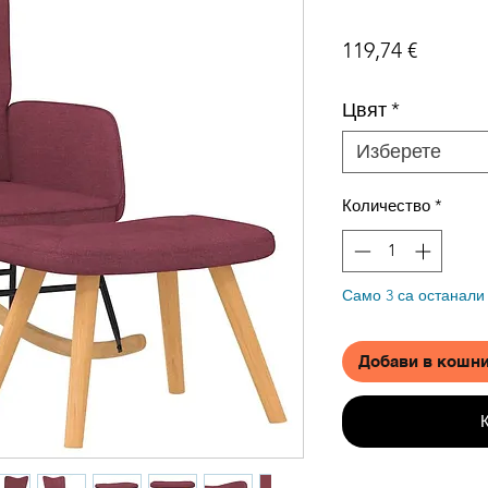
Цена
119,74 €
Цвят
*
Изберете
Количество
*
Само 3 са останали
Добави в кошн