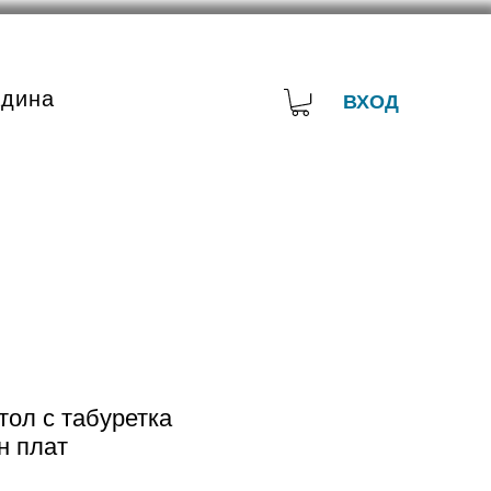
адина
ВХОД
тол с табуретка
н плат