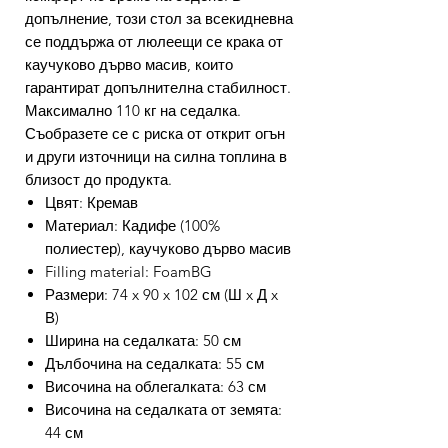
допълнение, този стол за всекидневна
се поддържа от люлеещи се крака от
каучуково дърво масив, които
гарантират допълнителна стабилност.
Максимално 110 кг на седалка.
Съобразете се с риска от открит огън
и други източници на силна топлина в
близост до продукта.
Цвят: Кремав
Материал: Кадифе (100%
полиестер), каучуково дърво масив
Filling material: FoamBG
Размери: 74 x 90 x 102 см (Ш x Д x
В)
Ширина на седалката: 50 см
Дълбочина на седалката: 55 см
Височина на облегалката: 63 см
Височина на седалката от земята:
44 см