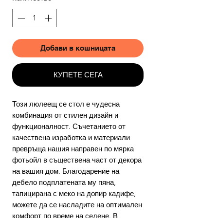
Добави в кошницата
КУПЕТЕ СЕГА
Този люлеещ се стол е чудесна
комбинация от стилен дизайн и
функционалност. Съчетанието от
качествена изработка и материали
превръща нашия направен по мярка
фотьойл в съществена част от декора
на вашия дом. Благодарение на
дебело подплатената му пяна,
тапицирана с меко на допир кадифе,
можете да се насладите на оптимален
комфорт по време на седене. В