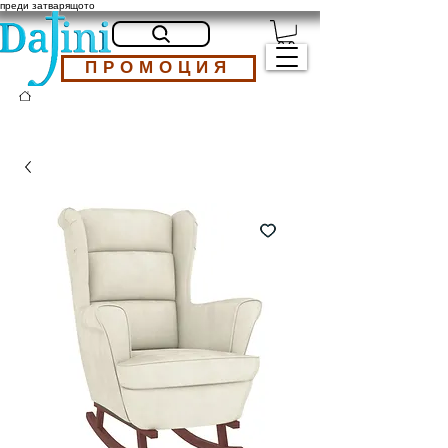
преди затварящото
ПРОМОЦИЯ