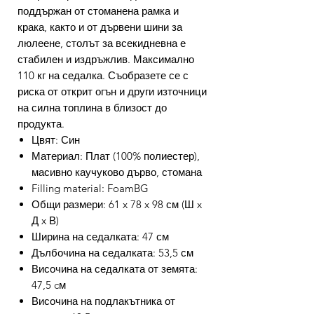
поддържан от стоманена рамка и
крака, както и от дървени шини за
люлеене, столът за всекидневна е
стабилен и издръжлив. Максимално
110 кг на седалка. Съобразете се с
риска от открит огън и други източници
на силна топлина в близост до
продукта.
Цвят: Син
Материал: Плат (100% полиестер),
масивно каучуково дърво, стомана
Filling material: FoamBG
Общи размери: 61 x 78 x 98 см (Ш x
Д x В)
Ширина на седалката: 47 см
Дълбочина на седалката: 53,5 см
Височина на седалката от земята:
47,5 cм
Височина на подлакътника от