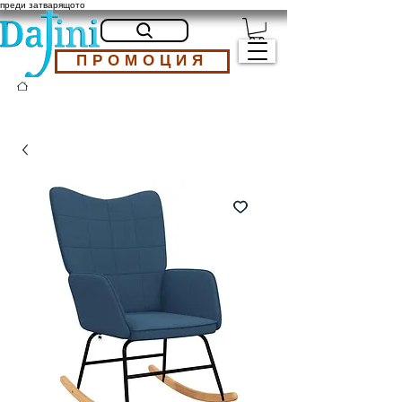
преди затварящото
ПРОМОЦИЯ