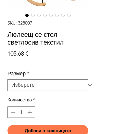
SKU: 328007
Люлеещ се стол
светлосив текстил
Цена
105,68 €
Размер
*
Количество
*
Добави в кошницата