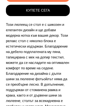
КУПЕТЕ СЕГА
Този люлеещ се стол е с шикозен и
елегантен дизайн и ще добави
модерна нотка към вашия декор. Този
релакс стол с няколко блока е
естетически издържан. Благодарение
на дебело подплатената му пяна,
тапицирана с мек на допир текстил,
можете да се насладите на оптимален
комфорт по време на седене.
Благодарение на дизайна с дълги
шини за люлеене фотьойлът няма да
се преобърне лесно. В допълнение,
поддържан от стоманена рамка и
крака, както и от дървени шини за
люлеене, столът за всекидневна е