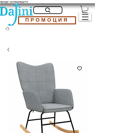
преди затварящото
ПРОМОЦИЯ