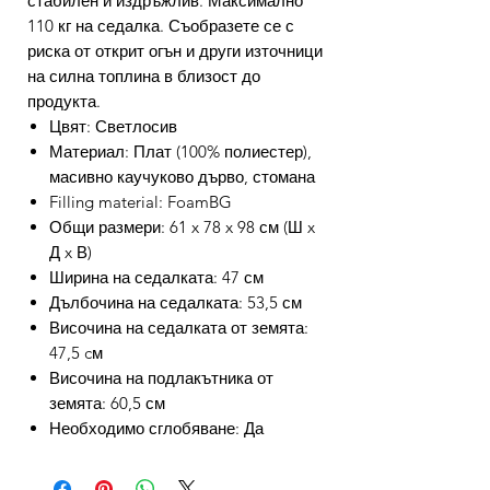
стабилен и издръжлив. Максимално
110 кг на седалка. Съобразете се с
риска от открит огън и други източници
на силна топлина в близост до
продукта.
Цвят: Светлосив
Материал: Плат (100% полиестер),
масивно каучуково дърво, стомана
Filling material: FoamBG
Общи размери: 61 x 78 x 98 см (Ш x
Д x В)
Ширина на седалката: 47 см
Дълбочина на седалката: 53,5 см
Височина на седалката от земята:
47,5 cм
Височина на подлакътника от
земята: 60,5 см
Необходимо сглобяване: Да