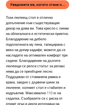
Уведомете ме, когато стане наличен
Този люлеещ стол е отлично
допълнение към съществуващия
декор на дома ви. Това кресло с линии
на облегалката е естетически приятно.
Благодарение на дебело
подплатената му пяна, тапицирана с
меко на допир кадифе, можете да се
насладите на оптимален комфорт при
седене. Благодарение на дългите
люлеещи се релси столът за релакс
няма да се преобърне лесно.
Поддържан от стоманена рамка и
крака, заедно с дървени шини за
люлеене, холният стол е стабилен и
издръжлив. Максимално 110 кг на
седалка. Съобразете се с риска от
открит огън и други източници на