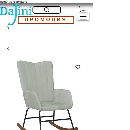
преди затварящото
ПРОМОЦИЯ