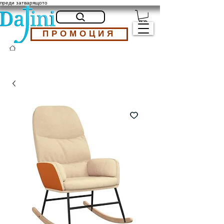
преди затварящото
ПРОМОЦИЯ