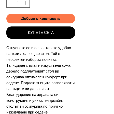
Добави в кошницата
КУПЕТЕ СЕГА
Отпуснете се и се настанете удобно
на този люлеещ се стол. Той е
перфектен избор за почивка.
Тапициран с плат и изкуствена кожа,
дебело подплатеният стол ви
осигурява оптимален комфорт при
седене. Подлакътниците позволяват и
на ръцете ви да почиват.
Благодарение на здравата си
конструкция и уникален дизайн,
столът ви осигурява по-приятно
изживяване при седене.