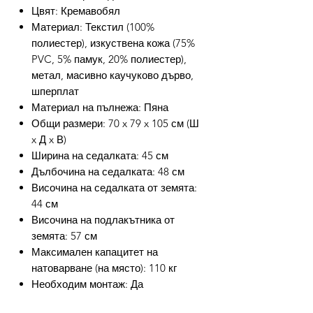
Цвят: Кремавобял
Материал: Текстил (100%
полиестер), изкуствена кожа (75%
PVC, 5% памук, 20% полиестер),
метал, масивно каучуково дърво,
шперплат
Материал на пълнежа: Пяна
Общи размери: 70 x 79 x 105 см (Ш
x Д x В)
Ширина на седалката: 45 см
Дълбочина на седалката: 48 см
Височина на седалката от земята:
44 см
Височина на подлакътника от
земята: 57 см
Максимален капацитет на
натоварване (на място): 110 кг
Необходим монтаж: Да