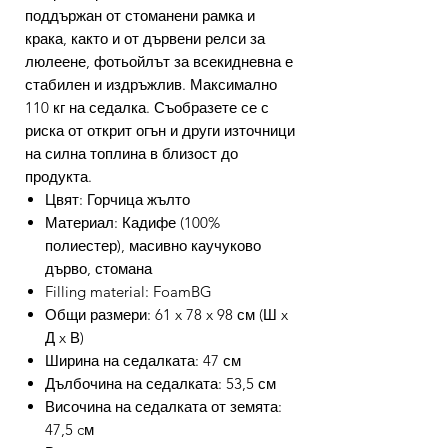
поддържан от стоманени рамка и
крака, както и от дървени релси за
люлеене, фотьойлът за всекидневна е
стабилен и издръжлив. Максимално
110 кг на седалка. Съобразете се с
риска от открит огън и други източници
на силна топлина в близост до
продукта.
Цвят: Горчица жълто
Материал: Кадифе (100%
полиестер), масивно каучуково
дърво, стомана
Filling material: FoamBG
Общи размери: 61 x 78 x 98 см (Ш x
Д x В)
Ширина на седалката: 47 см
Дълбочина на седалката: 53,5 см
Височина на седалката от земята:
47,5 cм