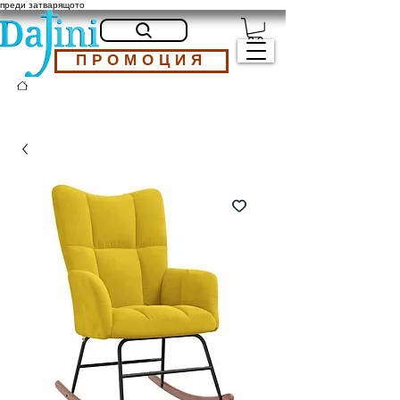
преди затварящото
ПРОМОЦИЯ