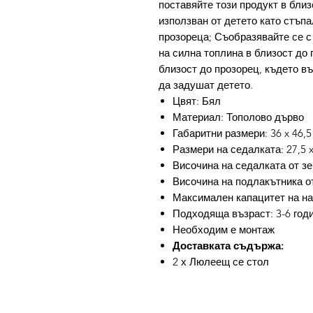
поставяйте този продукт в близ
използван от детето като стъпа
прозореца; Съобразявайте се с 
на силна топлина в близост до 
близост до прозорец, където в
да задушат детето.
Цвят: Бял
Материал: Тополово дърво
Габаритни размери: 36 x 46,5 
Размери на седалката: 27,5 x
Височина на седалката от зе
Височина на подлакътника от
Максимален капацитет на нат
Подходяща възраст: 3-6 год
Необходим е монтаж
Доставката съдържа:
2 х Люлеещ се стол