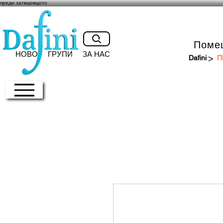
преди затварящото
Поме
НОВО
ГРУПИ
ЗА НАС
>
Dafini
П