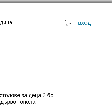
адина
ВХОД
столове за деца 2 бр
 дърво топола