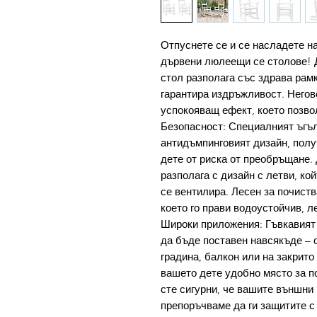
Отпуснете се и се насладете на
дървени люлеещи се столове! 
стол разполага със здрава рамк
гарантира издръжливост. Негов
успокояващ ефект, което позво
Безопасност: Специалният ъгъл
антидъмпинговият дизайн, полу
дете от риска от преобръщане.
разполага с дизайн с летви, ко
се вентилира. Лесен за почист
което го прави водоустойчив, л
Широки приложения: Гъвкавият
да бъде поставен навсякъде – 
градина, балкон или на закрито
вашето дете удобно място за по
сте сигурни, че вашите външни
препоръчваме да ги защитите с