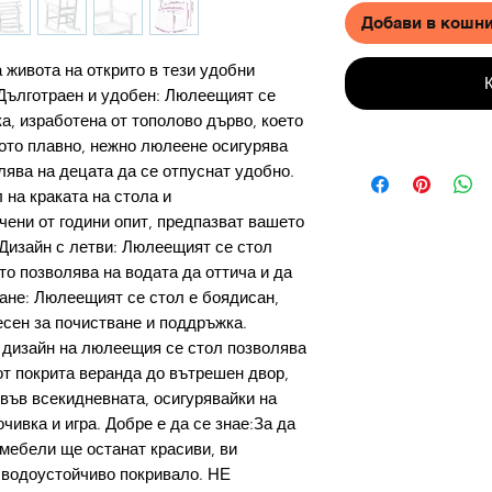
Добави в кошн
 живота на открито в тези удобни
Дълготраен и удобен: Люлеещият се
а, изработена от тополово дърво, което
ото плавно, нежно люлеене осигурява
лява на децата да се отпуснат удобно.
 на краката на стола и
чени от години опит, предпазват вашето
 Дизайн с летви: Люлеещият се стол
йто позволява на водата да оттича и да
ване: Люлеещият се стол е боядисан,
есен за почистване и поддръжка.
 дизайн на люлеещия се стол позволява
от покрита веранда до вътрешен двор,
 във всекидневната, осигурявайки на
чивка и игра. Добре е да се знае:За да
 мебели ще останат красиви, ви
 водоустойчиво покривало. НЕ