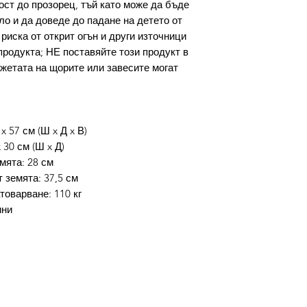
ост до прозорец, тъй като може да бъде
ло и да доведе до падане на детето от
риска от открит огън и други източници
продукта; НЕ поставяйте този продукт в
ъжетата на щорите или завесите могат
x 57 см (Ш x Д x В)
 30 см (Ш x Д)
мята: 28 см
 земята: 37,5 см
оварване: 110 кг
ини