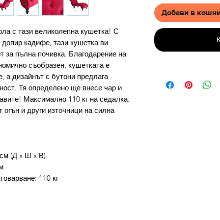
Добави в кошн
ола с тази великолепна кушетка! С
 допир кадифе, тази кушетка ви
 за пълна почивка. Благодарение на
ономично съобразен, кушетката е
, а дизайнът с бутони предлага
ност. Тя определено ще внесе чар и
тавите! Максимално 110 кг на седалка.
т огън и други източници на силна
см (Д x Ш x В)
м
оварване: 110 кг