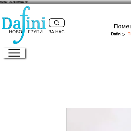
преди затварящото
Поме
НОВО
ГРУПИ
ЗА НАС
>
Dafini
П