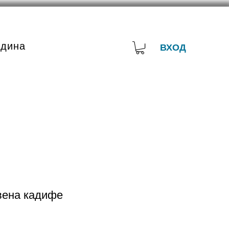
адина
ВХОД
вена кадифе