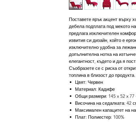
Поставете ярък акцент върху х
дебела подплата под мекото на
предлага изключителен комфорт
извития си дизайн, който е ерг
изключително удобна за лежане
допълнителна нотка на изтънче
елегантност, където и да я пос
Съобразете се с риска от откри
топлина в близост до продукта.
Цвят: Червен
Материал: Кадифе
Общи размери: 145 x 52 x 77 
Височина на седалката: 42 с
Максимален капацитет на нат
Плат: Полиестер: 100%