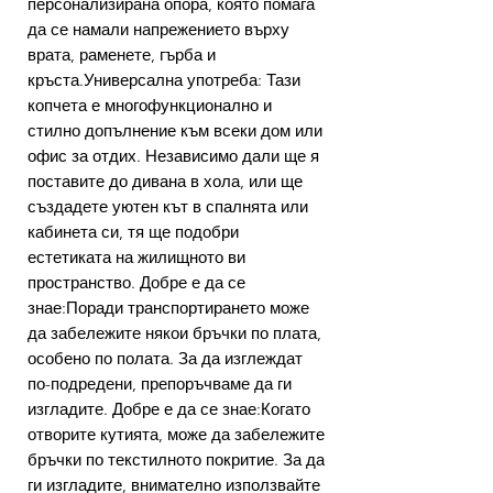
персонализирана опора, която помага
да се намали напрежението върху
врата, раменете, гърба и
кръста.Универсална употреба: Тази
копчета е многофункционално и
стилно допълнение към всеки дом или
офис за отдих. Независимо дали ще я
поставите до дивана в хола, или ще
създадете уютен кът в спалнята или
кабинета си, тя ще подобри
естетиката на жилищното ви
пространство. Добре е да се
знае:Поради транспортирането може
да забележите някои бръчки по плата,
особено по полата. За да изглеждат
по-подредени, препоръчваме да ги
изгладите. Добре е да се знае:Когато
отворите кутията, може да забележите
бръчки по текстилното покритие. За да
ги изгладите, внимателно използвайте