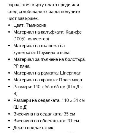
парна ютия върху плата преди или
след сглобяването, за да получите
чист завършек.
Цвят: Тъмносив
Материал на калъфката: Кадифе
(100% полиестер)
Материал на пълнежа на
кушетката: Пружина и пяна
Материал за пълнене на болстъра:
PP пяна
Материал на рамката: Шперплат
Материал на краката: Пластмаса
Размери: 140 x 56 x 66 см (Ш x Д x
В)
Размери на седалката: 110 x 54 см
(Ш х Д)
Височина на седалката: 35 см
Височина на облегалката: 31 см
Десен подлакътник