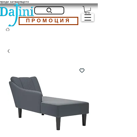
преди затварящото
ПРОМОЦИЯ