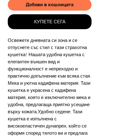
Добави в кошницата
КУПЕТЕ СЕГА
Освежете дневната си зона и се
отпуснете със стил с тази страхотна
кушетка! Нашата удобна кушетка с
елегантен външен вид и
функционалност е непреходно и
практично допълнение към всяка стая.
Мека и уютна кадифена материя: Тази
кушетка е украсена с кадифена
материя, която е изключително мека и
удобна, предлагаща приятно усещане
върху кожата.Удобно седене: Тази
кушетка е изпълнена с
високоеластичен дунапрен, който се
оформя според тялото ви и предлага