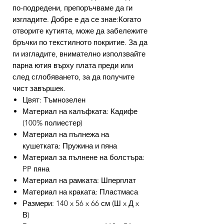
по-подредени, препоръчваме да ги
изгладите. Добре е да се знае:Когато
отворите кутията, може да забележите
бръчки по текстилното покритие. За да
ги изгладите, внимателно използвайте
парна ютия върху плата преди или
след сглобяването, за да получите
чист завършек.
Цвят: Тъмнозелен
Материал на калъфката: Кадифе
(100% полиестер)
Материал на пълнежа на
кушетката: Пружина и пяна
Материал за пълнене на болстъра:
PP пяна
Материал на рамката: Шперплат
Материал на краката: Пластмаса
Размери: 140 x 56 x 66 см (Ш x Д x
В)