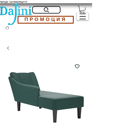
преди затварящото
ПРОМОЦИЯ