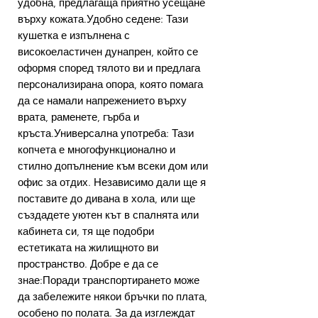
удобна, предлагаща приятно усещане
върху кожата.Удобно седене: Тази
кушетка е изпълнена с
високоеластичен дунапрен, който се
оформя според тялото ви и предлага
персонализирана опора, която помага
да се намали напрежението върху
врата, раменете, гърба и
кръста.Универсална употреба: Тази
копчета е многофункционално и
стилно допълнение към всеки дом или
офис за отдих. Независимо дали ще я
поставите до дивана в хола, или ще
създадете уютен кът в спалнята или
кабинета си, тя ще подобри
естетиката на жилищното ви
пространство. Добре е да се
знае:Поради транспортирането може
да забележите някои бръчки по плата,
особено по полата. За да изглеждат