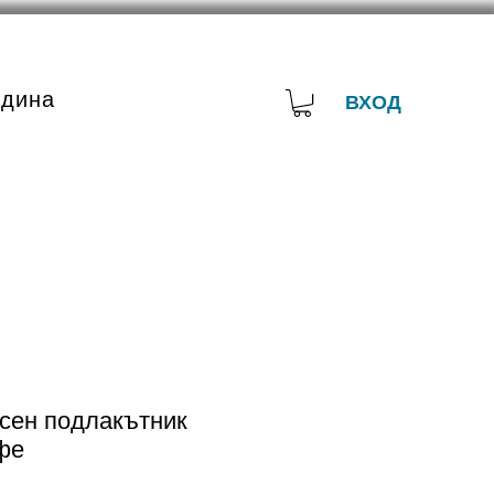
адина
ВХОД
есен подлакътник
фе