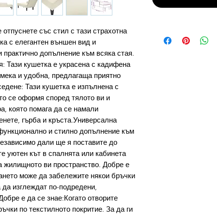
 отпуснете със стил с тази страхотна
а с елегантен външен вид и
 практично допълнение към всяка стая.
: Тази кушетка е украсена с кадифена
 мека и удобна, предлагаща приятно
едене: Тази кушетка е изпълнена с
то се оформя според тялото ви и
а, която помага да се намали
енете, гърба и кръста.Универсална
офункционално и стилно допълнение към
Независимо дали ще я поставите до
те уютен кът в спалнята или кабинета
на жилищното ви пространство. Добре е
ането може да забележите някои бръчки
а да изглеждат по-подредени,
Добре е да се знае:Когато отворите
ъчки по текстилното покритие. За да ги