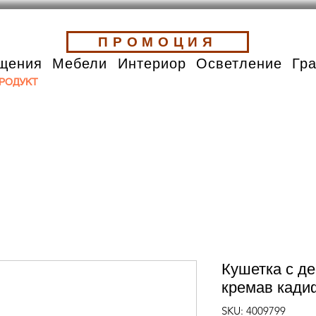
ПРОМОЦИЯ
щения
Мебели
Интериор
Осветление
Гр
РОДУКТ
Кушетка с д
кремав кади
SKU: 4009799