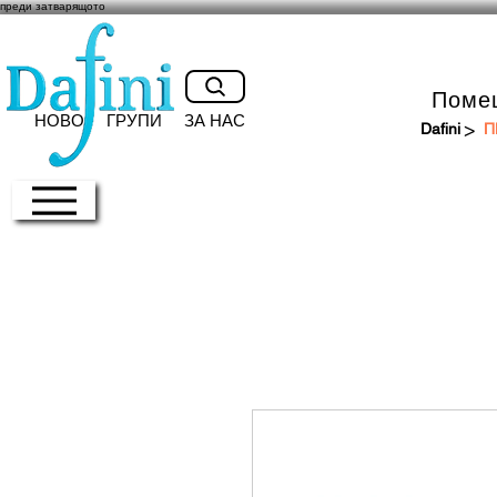
преди затварящото
Поме
НОВО
ГРУПИ
ЗА НАС
>
Dafini
П