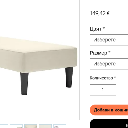
Цена
149,42 €
Цвят
*
Изберете
Размер
*
Изберете
Количество
*
Добави в кошн