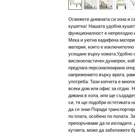
Освежете дневната си зона и се
кушетка! Нашата удобна кушетк
функционалност е непреходно и
Мека и уютна кадифена материя
материя, която е изключително
усещане върху кожата.Удобно с
високоеластичен дунапрен, кой
предлага персонализирана опор
напрежението върху врата, рам
употреба: Тази копчета е мног
всеки дом или офис за отдих. 
дивана в хола, или ще създаде
си, тя ще подобри естетиката 
да се знае:Поради транспортир
по плата, особено по полата. З
препоръчваме да ги изгладите. 
кутията, може да забележите бр