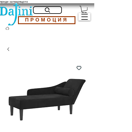
преди затварящото
ПРОМОЦИЯ