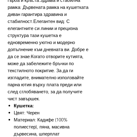
гърба и кръста.Здрава и стабилна
рамка: Дървената рамка на кушетката
диван гарантира здравина и
стабилност.Елегантен вид: С
елегантните си линии и прецизна
структура тази кушетка е
едновременно уютно и модерно
допълнение към дневната ви. Добре е
да се знае:Когато отворите кутията,
може да забележите бръчки по
текстилното покритие. За да ги
изгладите, внимателно използвайте
парна ютия върху плата преди или
след сглобяването, за да получите
чист завършек.
Кушетка:
Цвят: Черен
Материал: Кадифе (100%
полиестер), пяна, масивна
дървесина, шперплат