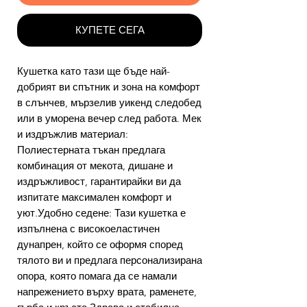
КУПЕТЕ СЕГА
Кушетка като тази ще бъде най-
добрият ви спътник и зона на комфорт
в слънчев, мързелив уикенд следобед
или в уморена вечер след работа. Мек
и издръжлив материал:
Полиестерната тъкан предлага
комбинация от мекота, дишане и
издръжливост, гарантирайки ви да
изпитате максимален комфорт и
уют.Удобно седене: Тази кушетка е
изпълнена с високоеластичен
дунапрен, който се оформя според
тялото ви и предлага персонализирана
опора, която помага да се намали
напрежението върху врата, раменете,