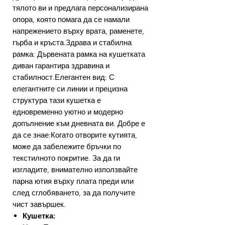
тялото ви и предлага персонализирана
опора, която помага да се намали
напрежението върху врата, раменете,
гърба и кръста.Здрава и стабилна
рамка: Дървената рамка на кушетката
диван гарантира здравина и
стабилност.Елегантен вид: С
елегантните си линии и прецизна
структура тази кушетка е
едновременно уютно и модерно
допълнение към дневната ви. Добре е
да се знае:Когато отворите кутията,
може да забележите бръчки по
текстилното покритие. За да ги
изгладите, внимателно използвайте
парна ютия върху плата преди или
след сглобяването, за да получите
чист завършек.
Кушетка: