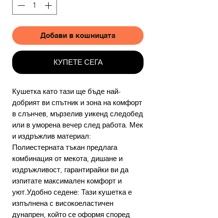
Добави в кошницата
КУПЕТЕ СЕГА
Кушетка като тази ще бъде най-
добрият ви спътник и зона на комфорт
в слънчев, мързелив уикенд следобед
или в уморена вечер след работа. Мек
и издръжлив материал:
Полиестерната тъкан предлага
комбинация от мекота, дишане и
издръжливост, гарантирайки ви да
изпитате максимален комфорт и
уют.Удобно седене: Тази кушетка е
изпълнена с високоеластичен
дунапрен, който се оформя според