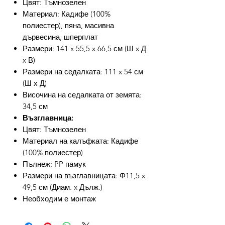
Цвят: Тъмнозелен
Материал: Кадифе (100%
полиестер), пяна, масивна
дървесина, шперплат
Размери: 141 x 55,5 x 66,5 см (Ш x Д
x В)
Размери на седалката: 111 x 54 см
(Ш х Д)
Височина на седалката от земята:
34,5 см
Възглавница:
Цвят: Тъмнозелен
Материал на калъфката: Кадифе
(100% полиестер)
Пълнеж: PP памук
Размери на възглавницата: Φ11,5 x
49,5 см (Диам. x Дълж.)
Необходим е монтаж