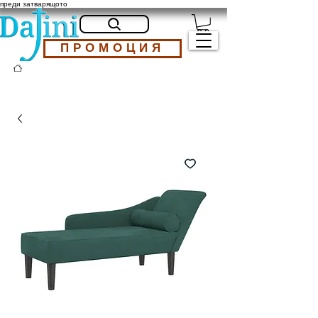
преди затварящото
ПРОМОЦИЯ